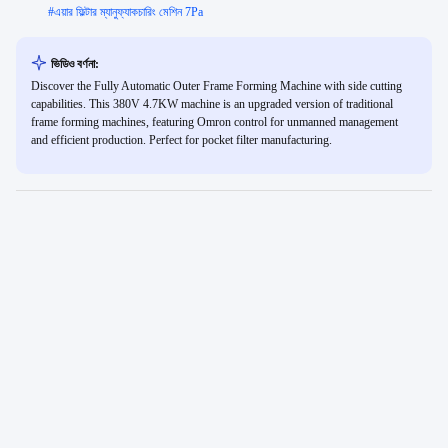
#
এয়ার ফিল্টার ম্যানুফ্যাকচারিং মেশিন 7Pa
ভিডিও বর্ণনা:
Discover the Fully Automatic Outer Frame Forming Machine with side cutting
capabilities. This 380V 4.7KW machine is an upgraded version of traditional
frame forming machines, featuring Omron control for unmanned management
and efficient production. Perfect for pocket filter manufacturing.