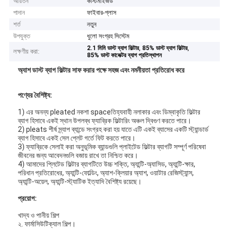
আয়তন
কাস্টমাইজড
পাদান
ফাইবার-গ্লাস
শর্ত
নতুন
উপযুক্ত
ধুলো সংগ্রহ সিস্টেম
,
,
2.1 মিমি ডাস্ট ব্যাগ ফিল্টার
85% ডাস্ট ব্যাগ ফিল্টার
লক্ষণীয় করা:
85% ডাস্ট কালেক্টর ব্যাগ প্রতিস্থাপন
অ্যাশ ডাস্ট ব্যাগ ফিল্টার সাফ করার পক্ষে সহজ এবং নমনীয়তা প্রতিরোধ করে
পণ্যের বৈশিষ্ট্য:
1) এর অনন্য pleated নকশা spaceতিহ্যবাহী নলাকার এবং ডিম্বাকৃতি ফিল্টার
ব্যাগ হিসাবে একই স্থান উপলব্ধ ফ্যাব্রিক ফিল্টারিং অঞ্চল দ্বিগুণ করতে পারে।
2) pleats শীর্ষ স্ন্যাপ ব্যান্ডে সংগ্রহ করা হয় যাতে এটি একই ব্যাসের একটি স্ট্যান্ডার্ড
ব্যাগ হিসাবে একই সেল প্লেট গর্তে ফিট করতে পারে।
3) ফ্যাব্রিকে সেলাই করা অনুভূমিক ব্যান্ডগুলি প্লাইটেড ফিল্টার ব্যাগটি সম্পূর্ণ পরিষেবা
জীবনের জন্য আবেদনগুলি বজায় রাখে তা নিশ্চিত করে।
4) আমাদের প্লিটেড ফিল্টার ব্যাগটিতে উচ্চ শক্তি, অ্যান্টি-অ্যাসিড, অ্যান্টি-ক্ষার,
পরিধান প্রতিরোধের, অ্যান্টি-ফোল্ডিং, অ্যাশ-ক্লিয়ার অ্যাশ, ওয়াটার রেজিস্ট্যান্স,
অ্যান্টি-অয়েল, অ্যান্টি-স্ট্যাটিক ইত্যাদি বৈশিষ্ট্য রয়েছে।
প্রয়োগ:
খাদ্য ও পানীয় শিল্প
২. ফার্মাসিউটিক্যাল শিল্প।