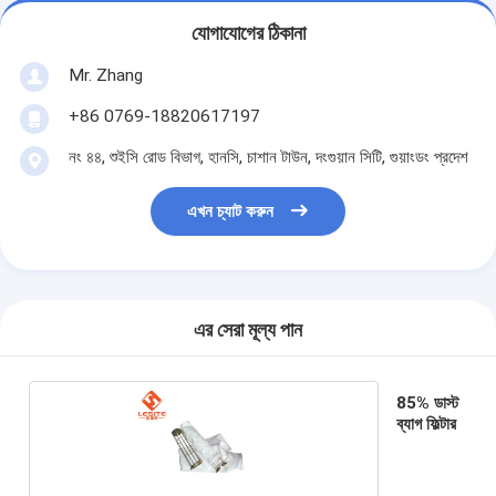
আমাদের সম্পর্কে
যোগাযোগের ঠিকানা
কারখানা পরিদর্শন
Mr. Zhang
+86 0769-18820617197
গুণমান নিয়ন্ত্রণ
নং ৪৪, শুইসি রোড বিভাগ, হানসি, চাশান টাউন, দংগুয়ান সিটি, গুয়াংডং প্রদেশ
আমাদের সাথে যোগাযোগ
এখন চ্যাট করুন
খবর
এখন চ্যাট করুন
এর সেরা মূল্য পান
এয়ার ফিল্টার তৈরির মেশিন
85% ডাস্ট
এয়ার ফিল্টার উত্পাদন মেশিন
ব্যাগ ফিল্টার
পকেট ফিল্টার তৈরির মেশিন