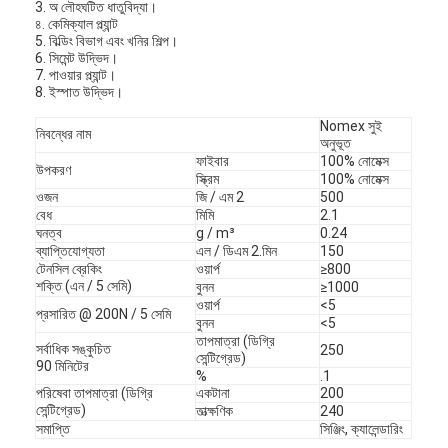
3. অ লৌহঘটিত ধাতুবিদ্যা।
৪. কেমিক্যাল প্ল্যান্ট
5. বিল্ডিং বিভাগ এবং খনির শিল্প।
6. সিমেন্ট উদ্ভিদ।
7. পাওয়ার প্ল্যান্ট।
8. ইস্পাত উদ্ভিদ।
Nomex সুই
নিবন্ধের নাম
অনুভূত
ফাইবার
100% নোমেক্স
উপকরণ
স্ক্রিম
100% নোমেক্স
ওজন
জি / এম 2
500
বেধ
মিমি
2.1
ঘনত্ব
g / m³
0.24
ব্যাপ্তিযোগ্যতা
এল / ডিএম 2.মিন
150
টেনসিল ব্রেকিং
ওয়ার্প
≥800
শক্তি (এন / 5 সেমি)
বুনন
≥1000
ওয়ার্প
<5
প্রসারিত @ 200N / 5 সেমি
বুনন
<5
তাপমাত্রা (ডিগ্রি
সর্বাধিক সঙ্কুচিত
250
সেন্টিগ্রেড)
90 মিনিটের
%
.1
পরিষেবা তাপমাত্রা (ডিগ্রি
একটানা
200
সেন্টিগ্রেড)
তাত্ক্ষণিক
240
সমাপ্তি
সিঞ্জিং, ক্যালেন্ডারিং