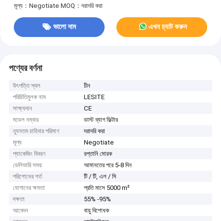
মূল্য：Negotiate
MOQ：দরাদরি করা
ভালো দাম
এখন চ্যাট করুন
পণ্যের বর্ণনা
উৎপত্তি স্থল
চীন
পরিচিতিমুলক নাম
LESITE
সাক্ষ্যদান
CE
মডেল নম্বার
ডাস্ট ব্যাগ ফিল্টার
ন্যূনতম চাহিদার পরিমাণ
দরাদরি করা
মূল্য
Negotiate
প্যাকেজিং বিবরণ
রপ্তানি মোরক
ডেলিভারি সময়
আমানতের পরে 5-8 দিন
পরিশোধের শর্ত
টি / টি, এল / সি
যোগানের ক্ষমতা
প্রতি মাসে 5000 m²
দক্ষতা
55% -95%
আবেদন
বায়ু বিশোধক