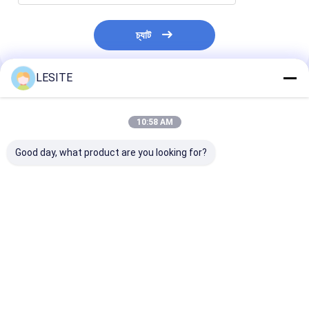
স্বয়ংক্রিয় Riveting মেশিন
চ্যাট
আধা স্বয়ংক্রিয় রাইভটিং মেশিন
ফ্রেম ওয়েল্ডার
LESITE
প্রস্তাবিত পণ্য
শীতাতপনিয়ন্ত্রণ হেপা ফিল্টার
10:58 AM
এয়ার পিউরিফায়ার ফিল্টার
Good day, what product are you looking for?
অ্যালুমিনিয়াম ব্যাগ ফিল্টার
ডাস্ট ব্যাগ ফিল্টার
অরিগামি ভাঁজ মেশিন
জল প্রতিরোধী অ্যান্টি-
প্রাকৃতিক রঙ সিই সার্টিফিকেট
ইস্পাত শিল্পের জন্য তা
অ্যাব্রেশন পিটিএফই 55%
পলিপ্রোপলিন ডাস্ট ব্যাগ ফিল্টার
প্রতিরোধক পিটিএফই 1
অতিস্বনক সেলাই মেশিন
ডাস্ট ব্যাগ ফিল্টার Ant
ফাইবারগ্লাস
ডাস্ট কালেক্টর ব্যাগ
ভালো দাম
ভালো দাম
ভালো দাম
বায়ু ফিল্টার ফ্রেম তৈরির মেশিন