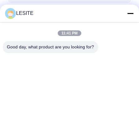
হেপা ব্যাগ ফিল্টার
LESITE
চালিয়ে
11:41 PM
আমাদের বিভাগসমূহ
Good day, what product are you looking for?
এয়ার ফিল্টার তৈরির মেশিন
এয়ার ফিল্টার উত্পাদন মেশিন
পকেট ফিল্টার তৈরির মে
বাড়ি
আমাদের সম্পর্কে
Desktop Site
সাইট ম্যাপ
গোপনীয়তা নীতি