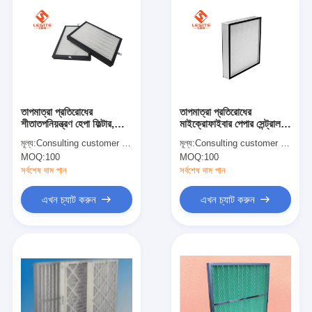
তাপমাত্রা প্রতিরোধের
তাপমাত্রা প্রতিরোধের
শীতাতপনিয়ন্ত্রণ হেপা ফিল্টার,
মাইক্রোফাইবার পেপার সেন্ট্রাল
ক্লিন রুমের জন্য F7 প্যানেল
এসি হাঁপা ফিল্টার
মূল্য:
Consulting customer service
মূল্য:
Consulting customer service
ফিল্টার
MOQ:
100
MOQ:
100
সর্বশেষ দাম পান
সর্বশেষ দাম পান
এখন চ্যাট করুন
এখন চ্যাট করুন
বাড়ি
পণ্য
ভিডিও