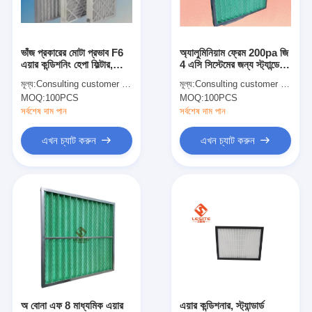
আমাদের সম্পর্কে
কারখানা পরিদর্শন
ভাঁজ প্রকারের মোটা প্রভাব F6
অ্যালুমিনিয়াম ফ্রেম 200pa জি
এয়ার কন্ডিশনিং হেপা ফিল্টার,
4 এসি সিস্টেমের জন্য স্ট্যান্ডেড
গুণমান নিয়ন্ত্রণ
প্লাইটেড প্যানেল ফিল্টার
হেপা ফিল্টার
মূল্য:
Consulting customer service
মূল্য:
Consulting customer service
MOQ:
100PCS
MOQ:
100PCS
আমাদের সাথে যোগাযোগ
সর্বশেষ দাম পান
সর্বশেষ দাম পান
খবর
এখন চ্যাট করুন
এখন চ্যাট করুন
এখন চ্যাট করুন
এয়ার ফিল্টার তৈরির মেশিন
এয়ার ফিল্টার উত্পাদন মেশিন
পকেট ফিল্টার তৈরির মেশিন
অ বোনা এফ 8 মাধ্যমিক এয়ার
এয়ার কন্ডিশনার, স্ট্যান্ডার্ড