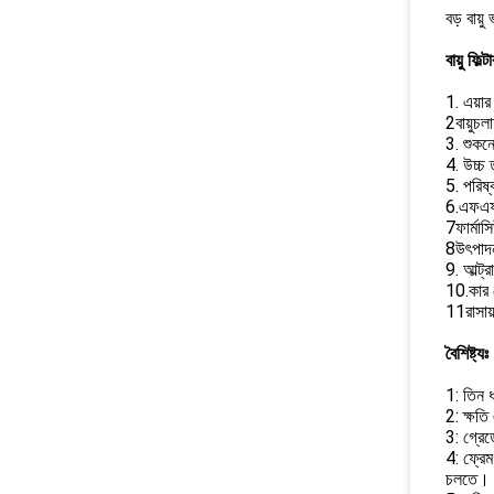
বড় বায়
বায়ু ফিল
1. এয়ার
2বায়ুচল
3. শুকনো
4. উচ্চ 
5. পরিষ্
6.এফএ
7ফার্মাস
8উৎপাদন
9. আল্ট্র
10.কার স
11রাসায়ন
বৈশিষ্ট্যঃ
1: তিন ধ
2: ক্ষতি
3: গ্রেড
4: ফ্রেম
চলতে।