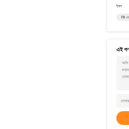
ট্যাগ:
F8 এয়া
এই পণ্
আমি 
ধন্যব
তোমা