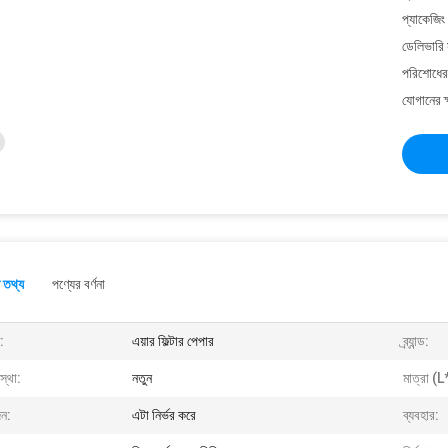
প্যাকেজিং
ডেলিভারি 
পরিশোধের 
যোগানের ক
 তথ্য
পণ্যের বর্ণনা
:
এয়ার ফিল্টার পেপার
ব্র্যান্ড:
স্থা:
নতুন
মাত্রা 
ন:
এটা নির্ভর করে
ব্যবহার: