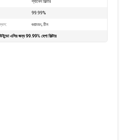
প্যানেল ফিল্টার
99.99%
স্থল:
গুয়াংডং, চীন
উইন্ডো এসির জন্য 99.99% হেপা ফিল্টার