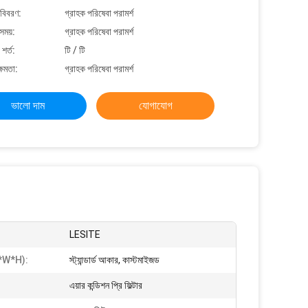
 বিবরণ:
গ্রাহক পরিষেবা পরামর্শ
সময়:
গ্রাহক পরিষেবা পরামর্শ
শর্ত:
টি / টি
্ষমতা:
গ্রাহক পরিষেবা পরামর্শ
ভালো দাম
যোগাযোগ
LESITE
(L*W*H):
স্ট্যান্ডার্ড আকার, কাস্টমাইজড
এয়ার কন্ডিশন প্রি ফিল্টার