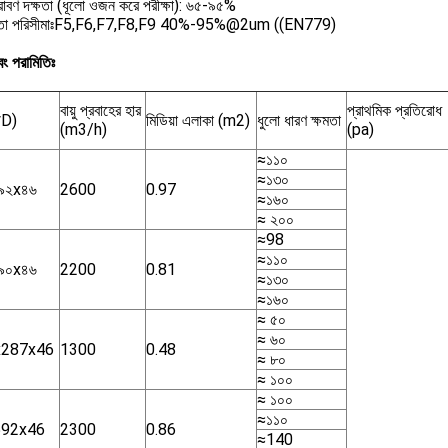
্রাবণ দক্ষতা (ধূলো ওজন করে পরীক্ষা): ৬৫-৯৫%
ারিতা পরিসীমাঃF5,F6,F7,F8,F9 40%-95%@2um ((EN779)
বং পরামিতিঃ
বায়ু প্রবাহের হার
প্রাথমিক প্রতিরোধ
D)
মিডিয়া এলাকা (m2)
ধুলো ধারণ ক্ষমতা
(m3/h)
(pa)
≈১১০
≈১৩০
৯২x৪৬
2600
0.97
≈১৬০
≈ ২০০
≈98
≈১১০
৯০x৪৬
2200
0.81
≈১৩০
≈১৬০
≈ ৫০
≈ ৬০
x287x46
1300
0.48
≈ ৮০
≈ ১০০
≈ ১০০
≈১১০
592x46
2300
0.86
≈140