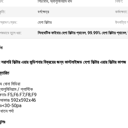
েম:
পিচবোর্ড, অ্যালুমিনিয়াম খাদ
নির্মাণ:
ৃতি:
বর্গক্ষেত্র
কর্মদক্ষতা:
স্রাবণ গ্রেড:
হেপা ফিল্টার
উৎপত্তি 
েষভাবে তুলে ধরা:
সিনথেটিক ফাইবার হেপা ফিল্টার প্যানেল
,
99.99% হেপা ফিল্টার প্যানেল
,
ণনা
 সরাসরি ফিল্টার এয়ার কন্ডিশনার বিক্রয়ের জন্য কাস্টমাইজড হেপা ফিল্টার এয়ার ফিল্টার কাগজ
স্তারিত
 অ বোনা মিডিয়া
যালুমিনিয়াম / প্লাস্টিক
 দক্ষতাঃ F5,F6.F7,F8,F9
রের আকারঃ 592x592x46
োধঃ<30-50pa
ধাতব পর্দা
ন্সঃ