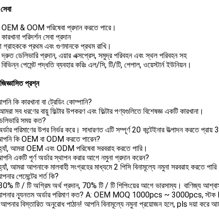
সেবা
 OEM & OOM পরিষেবা প্রদান করতে পারে।
ারখানা পরিদর্শন সেবা প্রদান
 গ্রাহককে প্রথম এবং গুণমানকে প্রথম রাখি।
্রুত ডেলিভারি প্রদান, এয়ার এক্সপ্রেস, সমুদ্র পরিবহন এবং স্থল পরিবহন সহ
িভিন্ন পেমেন্ট পদ্ধতি ব্যবহার করিঃ এল/সি, টি/টি, পেপাল, ওয়েস্টার্ন ইউনিয়ন।
 জিজ্ঞাসিত প্রশ্ন
আপনি কি কারখানা বা ট্রেডিং কোম্পানি?
মরা সব ধরণের বায়ু ফিল্টার উপকরণ এবং ফিল্টার পণ্যগুলিতে বিশেষজ্ঞ একটি কারখানা।
 ডেলিভারি সময় কত?
র্ডার পরিমাণের উপর নির্ভর করে। সাধারণত এটি সম্পূর্ণ 20 কন্টেইনার উত্পাদন করতে প্রায়
ঃ আপনি কি OEM বা ODM করতে পারেন?
হ্যাঁ, আমরা OEM এবং ODM পরিষেবা সরবরাহ করতে পারি।
আপনি একটি পূর্ণ অর্ডার স্থাপন করার আগে নমুনা প্রদান করেন?
্যাঁ, আমরা আপনাকে মালবাহী সংগ্রহের মাধ্যমে 2 পিসি বিনামূল্যে নমুনা সরবরাহ করতে পার
আপনার পেমেন্টের শর্ত কি?
30% টি / টি অগ্রিম অর্থ প্রদান, 70% টি / টি শিপিংয়ের আগে ভারসাম্য। বাণিজ্য আশ্বা
: আপনার ন্যূনতম অর্ডার পরিমাণ কত? A: OEM MOQ 1000pcs ~ 3000pcs, স্
আপনার বিস্তারিত অনুরোধ পাঠান! আপনি বিনামূল্যে নমুনা প্রয়োজন হলে, pls দয়া করে 