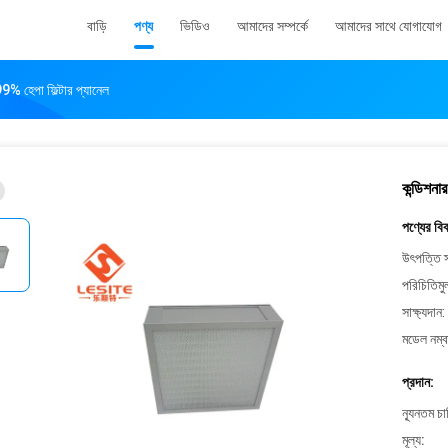
বাড়ি
পণ্য
ভিডিও
আমাদের সম্পর্কে
আমাদের সাথে যোগাযোগ
9% হেপা ফিল্টার প্যানেল
কন্ডিশনা
পণ্যের বি
উৎপত্তি স
পরিচিতিমু
সাক্ষ্যদান:
মডেল নম্ব
প্রদান:
ন্যূনতম চ
মূল্য: