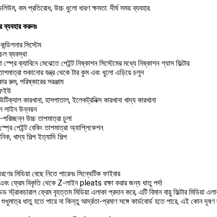
ু ভলিউম, কম প্রতিরোধ, উচ্চ ধুলো ধারণ ক্ষমতা. দীর্ঘ সময় ব্যবহার.
্টার ব্যবহার করুনঃ
 কন্ডিশনার সিস্টেম
াচল ব্যবস্থা
 স্প্রে ক্যাবিনে মেঝেতে পেইন্ট নিষ্কাশন সিস্টেমের মধ্যে নিষ্কাশন গ্যাস ফিল্টার
তাপমাত্রা শুকানোর যন্ত্র থেকে টার কুম এবং ধুলো এড়িয়ে চলুন
কার রুম, পরিষ্কারের সরঞ্জাম
ফইউ
িউটিক্যাল কারখানা, হাসপাতাল, ইলেকট্রনিক্স কারখানা খাদ্য কারখানা
 লাইন উন্নয়ন
া-পরিচ্ছন্ন উচ্চ তাপমাত্রা চুলা
্প্রে পেইন্ট বেকিং তাপমাত্রা অ্যাপ্লিকেশন.
িক, খাদ্য শিল্প ইত্যাদি শিল্প
রণের মিডিয়া বেছে নিতে পারেনঃ সিন্থেটিক ফাইবার
 এবং ফ্রেম বিকৃতি থেকে Z-লাইন pleats রক্ষা করার জন্য ধাতু পর্দা
েড স্ট্রাকচারাল ফ্রেম বৃহত্তম মিডিয়া এলাকা প্রদান করে, এটি বিমান বায়ু ফিল্টার মিডিয়া এ
 শুধুমাত্র ধাতু হতে পারে না কিন্তু আর্দ্রতা-প্রমাণ সঙ্গে কার্ডবোর্ড হতে পারে, এই কোন দ