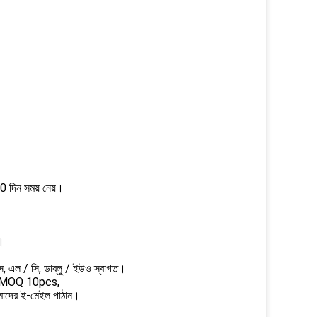
 30 দিন সময় নেয়।
ি।
স, এল / সি, ডাব্লু / ইউও স্বাগত।
টক MOQ 10pcs,
আমাদের ই-মেইল পাঠান।