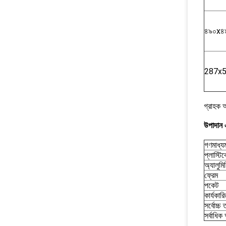
৪৯০x৪
287x
গ্রাহক
উপাদান 
গণমাধ্য
প্লাস্টি
অ্যালুমি
ফ্রেম
পকেট
কার্যকারি
সর্বোচ্চ 
সর্বাধিক 