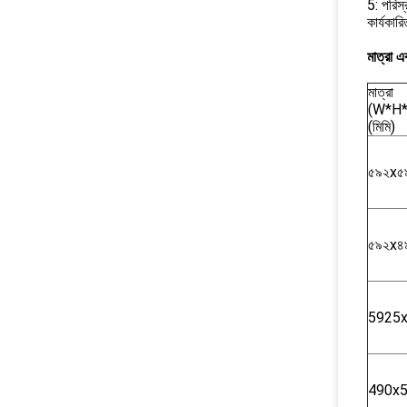
5: পরিস
কার্যক
মাত্রা এ
মাত্রা
(W*H*
(মিমি)
৫৯২x৫
৫৯২x৪
5925
490x