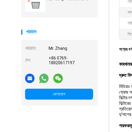
ফ্র
আক
পরি
পরিচিতি
বিশ
পরিচিতি:
Mr. Zhang
পণ্যের বর্
+86 0769-
টেল:
18820617197
কারখানার
দ্রুত বি
মিডিয়াঃ
ফ্রেমঃ অ্
যোগাযোগ
ফিল্টার
ফিল্টা
প্রতির
দু'পাশের 
পারফরম্যা