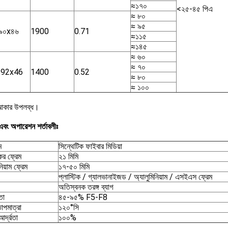
≈১৭০
<২৫-৪৫ পিএ
≈ ৮০
≈ ৯৫
৯০x৪৬
1900
0.71
≈১১৫
≈১৪৫
≈ ৬০
≈ ৭০
592x46
1400
0.52
≈ ৮০
≈ ১০০
 আকার উপলব্ধ।
এবং অপারেশন শর্তাবলীঃ
ম
সিন্থেটিক ফাইবার মিডিয়া
কের ফ্রেম
২১ মিমি
নিয়াম ফ্রেম
১৭-৫০ মিমি
প্লাস্টিক / গ্যালভানাইজড / অ্যালুমিনিয়াম / এসইএস ফ্রেম
অতিস্বনক তরঙ্গ ব্যাগ
তা
৪৫-৯৫% F5-F8
তাপমাত্রা
১২০°সি
আর্দ্রতা
১০০%