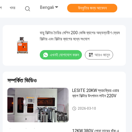
Bengali
োগ
খবর
উদ্ধৃতির জন্য আবেদন
বায়ু ফিল্টার তৈরির মেশিন 200 কেজি ব্যাগের অভ্যন্তরীণ ফ্রেম
ফিল্টার এবং ফিল্টার ব্যাগের মধ্যে সংযোগ
এখনই যোগাযোগ করুন
আরও জানুন
সম্পর্কিত ভিডিও
LESITE 20KW স্বয়ংক্রিয় এয়ার
ব্যাগ ফিল্টার উৎপাদন লাইন 220V
এয়ার ফিল্টার তৈরির মেশিন
2026-03-10
01:57
12KW 380V লোহা তারের বাঁক এ