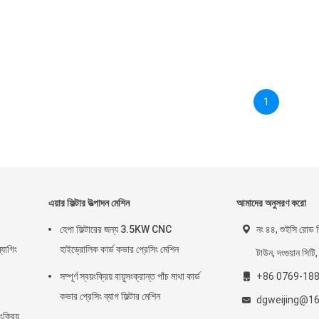
1
এয়ার ফিল্টার উত্পাদন মেশিন
আমাদের অনুসরণ করো
হেপা ফিল্টারের জন্য 3.5KW CNC
নং ৪৪, শুইসি রোড ব
্যাগিং
হাইড্রোলিক কার্ড কভার প্রেসিং মেশিন
টাউন, দংগুয়ান সিটি,
সম্পূর্ণ স্বয়ংক্রিয় বায়ুসংক্রান্ত পাঁচ মাথা কার্ড
+86 0769-18
কভার প্রেসিং ব্যাগ ফিল্টার মেশিন
dgweijing@1
ংক্রিয়