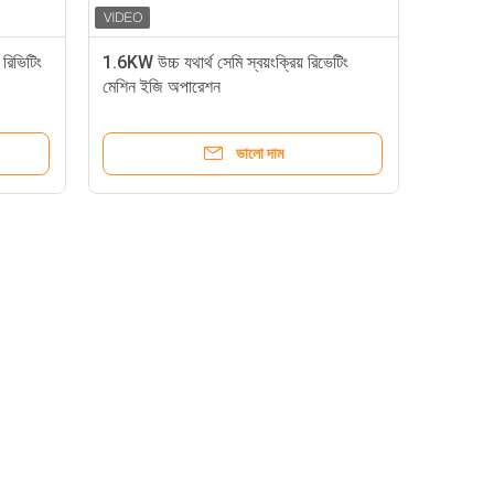
রিভিটিং
1.6KW উচ্চ যথার্থ সেমি স্বয়ংক্রিয় রিভেটিং
মেশিন ইজি অপারেশন
ভালো দাম