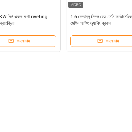
W সিই একক মাথা riveting
1.6 কেডাব্লু সিঙ্গল হেড সেমি অটোমেটিক 
বয়ংক্রিয়
মেশিন পাঞ্চিং ফ্ল্যাগিং প্রকার
ভালো দাম
ভালো দাম