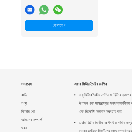
যোগাযোগ
সম্বন্ধে
এয়ার ফিল্টার তৈরির মেশিন
বাড়ি
বায়ু ফিল্টার তৈরির মেশিন যা ফিল্টার ব্যাগের
পণ্য
উত্পাদন এবং সামঞ্জস্যের জন্য স্বয়ংক্রিয় ব
ভিআর শো
এবং রিভেটিং সমাধান সরবরাহ করে
আমাদের সম্পর্কে
এয়ার ফিল্টার তৈরীর মেশিন উচ্চ গতির জন্য
খবর
ওম্রন কন্ট্রোল সিস্টেমের সাথে সম্পূর্ণ স্বয়