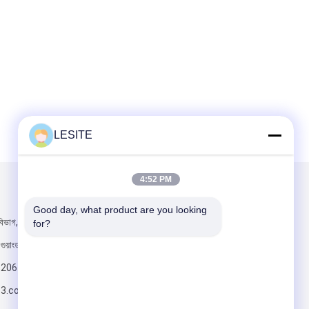
LESITE
4:52 PM
আমাদের মেইল ​​করুন
Good day, what product are you looking 
িভাগ, হানসি, চাশান
for?
 গুয়াংডং প্রদেশ
820617197
63.com