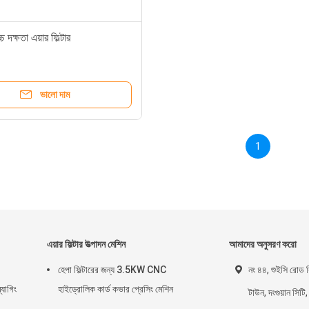
দক্ষতা এয়ার ফিল্টার
ভালো দাম
1
এয়ার ফিল্টার উত্পাদন মেশিন
আমাদের অনুসরণ করো
হেপা ফিল্টারের জন্য 3.5KW CNC
নং ৪৪, শুইসি রোড ব
্যাগিং
হাইড্রোলিক কার্ড কভার প্রেসিং মেশিন
টাউন, দংগুয়ান সিটি,