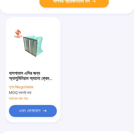
আপনার প্রয়োজনীয়তা দিন
হাসপাতাল এসির জন্য
অ্যালুমিনিয়াম অ্যালো ফ্রেম
ফাইবারগ্লাস এফ 8 ব্যাগ ফিল্টার
মূল্য:
Negotiate
ব্যবহার করুন
MOQ:
দরাদরি করা
সর্বশেষ দাম পান
এখন যোগাযোগ