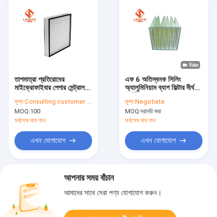
তাপমাত্রা প্রতিরোধের
এফ 6 অতিস্বনক সিলিং
মাইক্রোফাইবার পেপার সেন্ট্রাল
অ্যালুমিনিয়াম ব্যাগ ফিল্টার দীর্ঘ
এসি হাঁপা ফিল্টার
কর্মজীবন
মূল্য:
Consulting customer service
মূল্য:
Negotiate
MOQ:
100
MOQ:
দরাদরি করা
সর্বশেষ দাম পান
সর্বশেষ দাম পান
এখন যোগাযোগ
এখন যোগাযোগ
আপনার সময় বাঁচান
আমাদের সাথে সেরা পণ্য যোগাযোগ করুন।