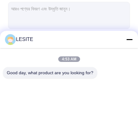
স্বয়ংক্রিয় Riveting মেশিন
আধা স্বয়ংক্রিয় রাইভটিং মেশিন
ফ্রেম ওয়েল্ডার
LESITE
চালিয়ে
শীতাতপনিয়ন্ত্রণ হেপা ফিল্টার
এয়ার পিউরিফায়ার ফিল্টার
4:53 AM
আমাদের বিভাগসমূহ
অ্যালুমিনিয়াম ব্যাগ ফিল্টার
Good day, what product are you looking for?
ডাস্ট ব্যাগ ফিল্টার
অরিগামি ভাঁজ মেশিন
অতিস্বনক সেলাই মেশিন
এয়ার ফিল্টার তৈরির মেশিন
এয়ার ফিল্টার উত্পাদন মেশিন
পকেট ফিল্টার তৈরির মে
বায়ু ফিল্টার ফ্রেম তৈরির মেশিন