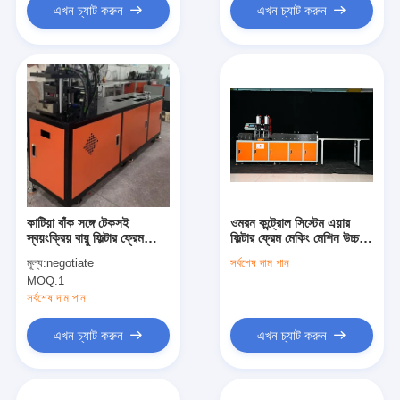
এখন চ্যাট করুন
এখন চ্যাট করুন
কাটিয়া বাঁক সঙ্গে টেকসই
ওমরন কন্ট্রোল সিস্টেম এয়ার
স্বয়ংক্রিয় বায়ু ফিল্টার ফ্রেম
ফিল্টার ফ্রেম মেকিং মেশিন উচ্চ
তৈরীর মেশিন
নির্ভুলতা এবং উৎপাদন
মূল্য:
negotiate
সর্বশেষ দাম পান
MOQ:
1
সর্বশেষ দাম পান
এখন চ্যাট করুন
এখন চ্যাট করুন