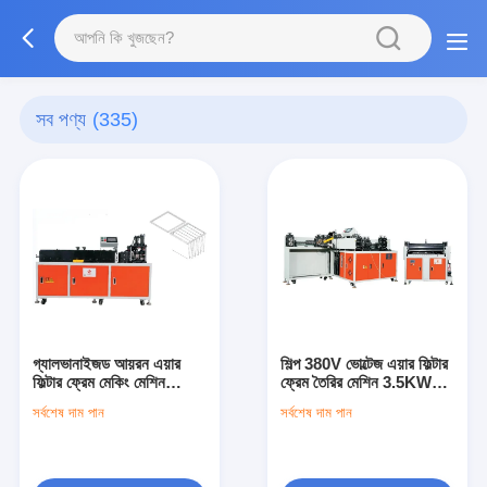
সব পণ্য
(335)
গ্যালভানাইজড আয়রন এয়ার
শিল্প 380V ভোল্টেজ এয়ার ফিল্টার
ফিল্টার ফ্রেম মেকিং মেশিন
ফ্রেম তৈরির মেশিন 3.5KW
12pcs/min উৎপাদন ক্ষমতা
মোটর দ্বারা চালিত
সর্বশেষ দাম পান
সর্বশেষ দাম পান