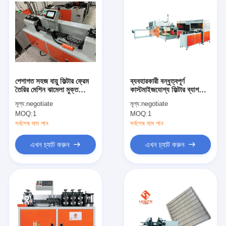
পেশাগত সহজ বায়ু ফিল্টার ফ্রেম
ব্যবহারকারী বন্ধুত্বপূর্ণ
তৈরির মেশিন ঝামেলা মুক্ত
কাস্টমাইজযোগ্য ফিল্টার ব্যাগ
অপারেশন জন্য
তৈরির মেশিন উচ্চ নির্ভুলতা
মূল্য:
negotiate
মূল্য:
negotiate
MOQ:
1
MOQ:
1
সর্বশেষ দাম পান
সর্বশেষ দাম পান
এখন চ্যাট করুন
এখন চ্যাট করুন
বাড়ি
পণ্য
ভিডিও