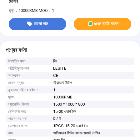
মেশিন
মূল্য：10000RMB
MOQ：1
ভালো দাম
এখন চ্যাট করুন
পণ্যের বর্ণনা
উৎপত্তি স্থল
চীন
পরিচিতিমুলক নাম
LESITE
সাক্ষ্যদান
CE
মডেল নম্বার
স্ট্যান্ডার্ড টাইপ
ন্যূনতম চাহিদার পরিমাণ
1
মূল্য
10000RMB
প্যাকেজিং বিবরণ
1500 * 1000 * 800
ডেলিভারি সময়
15-20 ওয়ার্ক দিন
পরিশোধের শর্ত
টি / টি
যোগানের ক্ষমতা
1PCS-15-20 ওয়ার্ক দিন
নাম
অতিস্বনক ফিল্টার ব্যাগ সেলাই মেশিন