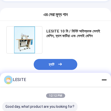
স্বয়ংক্রিয় Riveting মেশিন
আধা স্বয়ংক্রিয় রাইভটিং মেশিন
এর সেরা মূল্য পান
ফ্রেম ওয়েল্ডার
LESITE 10 মি / মিনিট অতিস্বনক সেলাই
মেশিন, ব্যাগ কাটিয়া এবং সেলাই মেশিন
শীতাতপনিয়ন্ত্রণ হেপা ফিল্টার
এয়ার পিউরিফায়ার ফিল্টার
অ্যালুমিনিয়াম ব্যাগ ফিল্টার
চ্যাট
ডাস্ট ব্যাগ ফিল্টার
LESITE
অরিগামি ভাঁজ মেশিন
প্রস্তাবিত পণ্য
অতিস্বনক সেলাই মেশিন
12:12 PM
বায়ু ফিল্টার ফ্রেম তৈরির মেশিন
Good day, what product are you looking for?