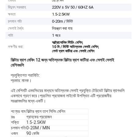
তরবার
ছেড়ে দিন
বিদ্যুৎ সরবরাহ
220V ± 5V 50 / 60HZ 6A
ক্ষমতা
1.5-2.5KW
চলমান গতি
0-20m / মিনিট
সেলাই দৈর্ঘ্য
নিয়ন্ত্রণ করা যায়
পাটা
1 বছর
,
আল্ট্রাসোনিক স্টিচিং মেশিন
লক্ষণীয় করা:
,
10 মি / মিনিট অতিস্বনক সেলাই মেশিন
লেস্ট ব্যাগ কাটিয়া এবং সেলাই মেশিন
ফিল্টার ব্যাগ মেকিং 12 জন্য অতিস্বনক ফিল্টার ব্যাগ কাটিয়া এবং সেলাই সেলাই
মেশিনগুলি
প্রযুক্তিগত পরামিতি:
প্রকার: মানক।
এই মেশিনটি এমবসিংয়ের মাধ্যমে অতিস্বনক সেলাই প্রযুক্তি টেরিভেট ফিল্টার ব্যাগগুলি
একসাথে গ্রহণ করে।প্রচলিত প্রযোজনা লাইনেট উপস্থিত এটি প্রয়োজনীয়
সরঞ্জামগুলির মধ্যে একটি।
পণ্যের নাম
ফিল্টার ব্যাগ তাপ সিলিং মেশিন
রঙ
গ্রাহকের প্রয়োজন
শক্তি
1.5-2.5KW
চলমান গতি
0-20M / MIN
ওজন
90 কেজি