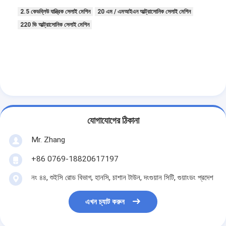
আমাদের সম্পর্কে
2.5 কেডব্লিউ যান্ত্রিক সেলাই মেশিন
20 এম / এমআইএন আল্ট্রাসোনিক সেলাই মেশিন
220 ভি আল্ট্রাসোনিক সেলাই মেশিন
কারখানা পরিদর্শন
গুণমান নিয়ন্ত্রণ
আমাদের সাথে যোগাযোগ
খবর
যোগাযোগের ঠিকানা
এখন চ্যাট করুন
Mr. Zhang
+86 0769-18820617197
এয়ার ফিল্টার তৈরির মেশিন
নং ৪৪, শুইসি রোড বিভাগ, হানসি, চাশান টাউন, দংগুয়ান সিটি, গুয়াংডং প্রদেশ
এয়ার ফিল্টার উত্পাদন মেশিন
এখন চ্যাট করুন
পকেট ফিল্টার তৈরির মেশিন