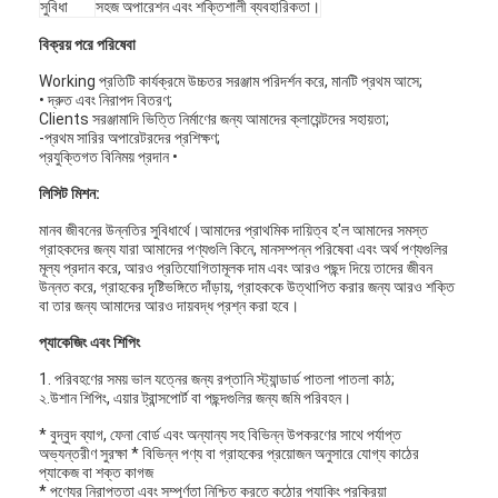
সুবিধা
সহজ অপারেশন এবং শক্তিশালী ব্যবহারিকতা।
বিক্রয় পরে পরিষেবা
Working প্রতিটি কার্যক্রমে উচ্চতর সরঞ্জাম পরিদর্শন করে, মানটি প্রথম আসে;
• দ্রুত এবং নিরাপদ বিতরণ;
Clients সরঞ্জামাদি ভিত্তি নির্মাণের জন্য আমাদের ক্লায়েন্টদের সহায়তা;
-প্রথম সারির অপারেটরদের প্রশিক্ষণ;
প্রযুক্তিগত বিনিময় প্রদান •
লিসিট মিশন:
মানব জীবনের উন্নতির সুবিধার্থে।আমাদের প্রাথমিক দায়িত্ব হ'ল আমাদের সমস্ত
গ্রাহকদের জন্য যারা আমাদের পণ্যগুলি কিনে, মানসম্পন্ন পরিষেবা এবং অর্থ পণ্যগুলির
মূল্য প্রদান করে, আরও প্রতিযোগিতামূলক দাম এবং আরও পছন্দ দিয়ে তাদের জীবন
উন্নত করে, গ্রাহকের দৃষ্টিভঙ্গিতে দাঁড়ায়, গ্রাহককে উত্থাপিত করার জন্য আরও শক্তি
বা তার জন্য আমাদের আরও দায়বদ্ধ প্রশ্ন করা হবে।
প্যাকেজিং এবং শিপিং
1. পরিবহণের সময় ভাল যত্নের জন্য রপ্তানি স্ট্যান্ডার্ড পাতলা পাতলা কাঠ;
২.উশান শিপিং, এয়ার ট্রান্সপোর্ট বা পছন্দগুলির জন্য জমি পরিবহন।
* বুদ্বুদ ব্যাগ, ফেনা বোর্ড এবং অন্যান্য সহ বিভিন্ন উপকরণের সাথে পর্যাপ্ত
অভ্যন্তরীণ সুরক্ষা * বিভিন্ন পণ্য বা গ্রাহকের প্রয়োজন অনুসারে যোগ্য কাঠের
প্যাকেজ বা শক্ত কাগজ
* পণ্যের নিরাপত্তা এবং সম্পূর্ণতা নিশ্চিত করতে কঠোর প্যাকিং প্রক্রিয়া