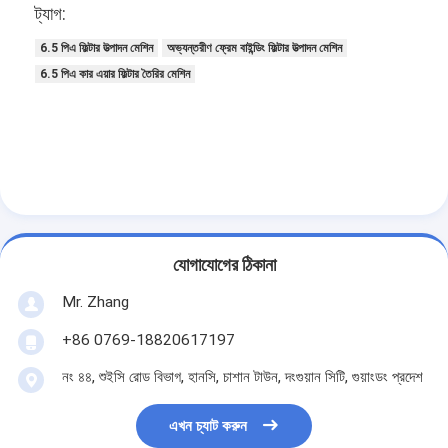
ট্যাগ:
6.5 পিএ ফিল্টার উত্পাদন মেশিন
অভ্যন্তরীণ ফ্রেম বাইন্ডিং ফিল্টার উত্পাদন মেশিন
6.5 পিএ কার এয়ার ফিল্টার তৈরির মেশিন
যোগাযোগের ঠিকানা
Mr. Zhang
বাড়ি
+86 0769-18820617197
নং ৪৪, শুইসি রোড বিভাগ, হানসি, চাশান টাউন, দংগুয়ান সিটি, গুয়াংডং প্রদেশ
পণ্য
ভিডিও
এখন চ্যাট করুন