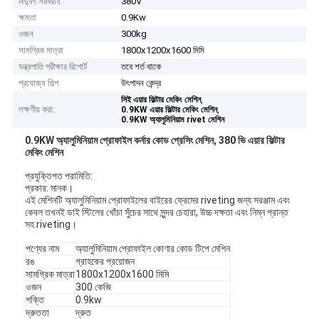
বিদ্যুৎ সরবরাহ
380V
ক্ষমতা
0.9Kw
ওজন
300kg
সামগ্রিক মাত্রা
1800x1200x1600 মিমি
যন্ত্রপাতি পরীক্ষার রিপোর্ট
তবে শর্ত থাকে
প্রযোজ্য শিল্প
উৎপাদন কেন্দ্র
,
সিই এয়ার ফিল্টার মেকিং মেশিন
লক্ষণীয় করা:
,
0.9KW এয়ার ফিল্টার মেকিং মেশিন
0.9KW অ্যালুমিনিয়াম rivet মেশিন
0.9KW অ্যালুমিনিয়াম প্রোফাইল কর্নার কোড প্রেসিং মেশিন, 380 ভি এয়ার ফিল্টার
মেকিং মেশিন
প্রযুক্তিগত পরামিতি:
প্রকার: মানক।
এই মেশিনটি অ্যালুমিনিয়াম প্রোফাইলের বাইরের ফ্রেমের riveting জন্য সরঞ্জাম এবং
কেবল তখনই ডাই স্টিলের খোঁচা সুঁচের সাথে সুন্দর চেহারা, উচ্চ দক্ষতা এবং নিম্ন প্রান্ত
সহ riveting।
পণ্যের নাম
অ্যালুমিনিয়াম প্রোফাইল কোণার কোড টিপে মেশিন
রঙ
গ্রাহকের প্রয়োজন
সামগ্রিক মাত্রা
1800x1200x1600 মিমি
ওজন
300 কেজি
শক্তি
0.9kw
দ্রুততা
দ্রুত