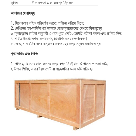
সুবিধা
উচ্চ দক্ষতা এবং কম প্রান্তিকতা
আমাদের সেবাসমূহ
1. সিলেকশন গাইড পরিদর্শন করতে, পরিচয় করিয়ে দিতে;
2. মেশিনের ইন-সার্ভিস শর্ত জানতে হোম ক্লায়েন্টদের দেখতে বিনামূল্যে;
৩. ক্লায়েন্টের চাহিদা অনুযায়ী এখানে পুরো সেটিং ডেটাটি পরীক্ষা করুন এবং মানিয়ে নিন;
৪. গাইড ইনস্টলেশন, অপারেশন, ডিবাগিং এবং রক্ষণাবেক্ষণ;
৫. মোড, রাসায়নিক এবং অন্যদের সরবরাহের জন্য সমৃদ্ধ সমর্থনযোগ্য
প্যাকেজিং এবং শিপিং
1. পরিবহণের সময় ভাল যত্নের জন্য রপ্তানি স্ট্যান্ডার্ড পাতলা পাতলা কাঠ;
২.উশান শিপিং, এয়ার ট্রান্সপোর্ট বা পছন্দগুলির জন্য জমি পরিবহন।