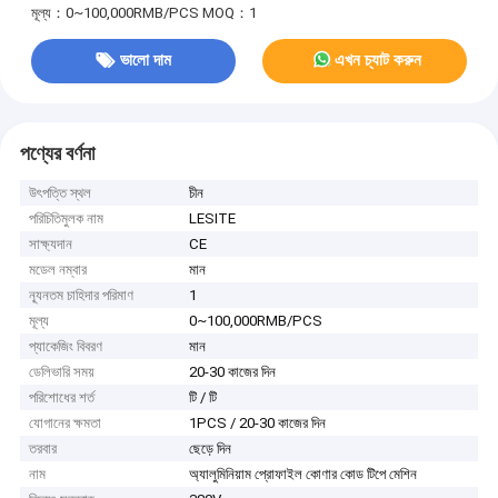
মূল্য：0~100,000RMB/PCS
MOQ：1
ভালো দাম
এখন চ্যাট করুন
পণ্যের বর্ণনা
উৎপত্তি স্থল
চীন
পরিচিতিমুলক নাম
LESITE
সাক্ষ্যদান
CE
মডেল নম্বার
মান
ন্যূনতম চাহিদার পরিমাণ
1
মূল্য
0~100,000RMB/PCS
প্যাকেজিং বিবরণ
মান
ডেলিভারি সময়
20-30 কাজের দিন
পরিশোধের শর্ত
টি / টি
যোগানের ক্ষমতা
1PCS / 20-30 কাজের দিন
তরবার
ছেড়ে দিন
নাম
অ্যালুমিনিয়াম প্রোফাইল কোণার কোড টিপে মেশিন