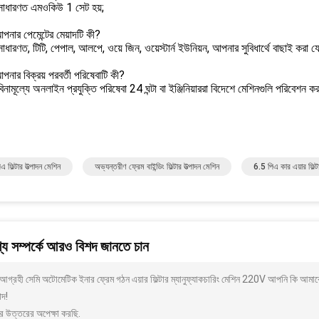
সাধারণত এমওকিউ 1 সেট হয়;
আপনার পেমেন্টের মেয়াদটি কী?
াধারণত, টিটি, পেপাল, আলপে, ওয়ে জিন, ওয়েস্টার্ন ইউনিয়ন, আপনার সুবিধার্থে বাছাই করা য
আপনার বিক্রয় পরবর্তী পরিষেবাটি কী?
িনামূল্যে অনলাইন প্রযুক্তি পরিষেবা 24 ঘন্টা বা ইঞ্জিনিয়াররা বিদেশে মেশিনগুলি পরিবেশন 
এ ফিল্টার উত্পাদন মেশিন
অভ্যন্তরীণ ফ্রেম বাইন্ডিং ফিল্টার উত্পাদন মেশিন
6.5 পিএ কার এয়ার ফিল্
য সম্পর্কে আরও বিশদ জানতে চান
আগ্রহী সেমি অটোমেটিক ইনার ফ্রেম গঠন এয়ার ফিল্টার ম্যানুফ্যাকচারিং মেশিন 220V আপনি কি আমা
াদ!
র উত্তরের অপেক্ষা করছি.