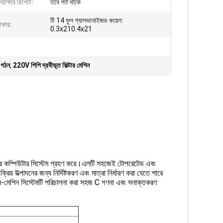
পরীক্ষার রিপোর্ট:
তবে শর্ত থাকে
টি 14 ফুল গ্যালভানাইজড কয়েল:
আকার:
0.3x210.4x21
ন গঠন
,
220V পিপি দ্রবীভূত ফিল্টার মেশিন
পিউটার কম্পিউটার সিস্টেম গ্রহণ করে।এলটি সহজেই টোপরেটেড এবং
িয় উত্পাদনের জন্য নির্দিষ্টকরণ এবং মাত্রা নির্ধারণ করা যেতে পারে
ম্যান-মেশিন সিস্টেমটি পরিচালনা করা সহজ C গণনা এবং সনাক্তকরণ