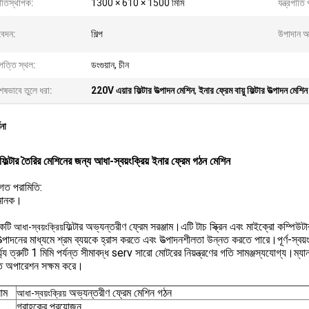
িতিস্থাপক:
1300 × 610 × 1500 মিমি
যন্ত্রপাতি 
েদন:
শিল্প
উপাদান 
পত্তি স্থল:
ডংগুয়ান, চীন
েষভাবে তুলে ধরা:
220V এয়ার ফিল্টার উত্পাদন মেশিন
,
ইনার ফ্রেম বায়ু ফিল্টার উত্পাদন মেশি
ণনা
য়ু ফিল্টার তৈরির মেশিনের জন্য আধা-স্বয়ংক্রিয় ইনার ফ্রেম গঠন মেশিন
িগত পরামিতি:
 মানক।
 একটি
ফিল্টার অভ্যন্তরীণ ফ্রেম সরঞ্জাম।এটি টাচ স্ক্রিন এবং মাইক্রো কম্
আধা-স্বয়ংক্রিয়
ত্পাদনের মাধ্যমে শ্রম ব্যয়কে হ্রাস করতে এবং উত্পাদনশীলতা উন্নত করতে পারে।পূর্ণ-স্বয়ংক্র
ঘ্য ত্রুটি 1 মিমি পর্যন্ত সীমাবদ্ধ serv সারো মোটরের নিয়ন্ত্রণের গতি সামঞ্জস্যযোগ্য।
ত অপারেশন সক্ষম করে।
নাম
অভ্যন্তরীণ ফ্রেম মেশিন গঠন
আধা-স্বয়ংক্রিয়
গ্রাহকের প্রয়োজন