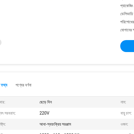
প্যাকেজিং
ডেলিভারি 
পরিশোধের 
যোগানের ক
 তথ্য
পণ্যের বর্ণনা
বার:
ছেড়ে দিন
নাম:
্যুৎ সরবরাহ:
220V
বায়ু চাপ:
ষ্ট্য:
আধা-স্বয়ংক্রিয় সরঞ্জাম
ওজন: