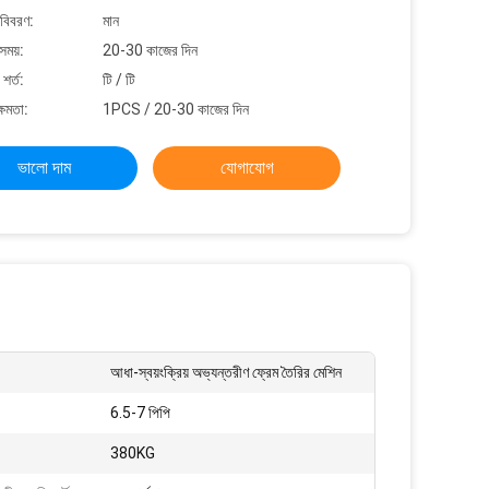
 বিবরণ:
মান
সময়:
20-30 কাজের দিন
শর্ত:
টি / টি
্ষমতা:
1PCS / 20-30 কাজের দিন
ভালো দাম
যোগাযোগ
আধা-স্বয়ংক্রিয় অভ্যন্তরীণ ফ্রেম তৈরির মেশিন
6.5-7 পিপি
380KG