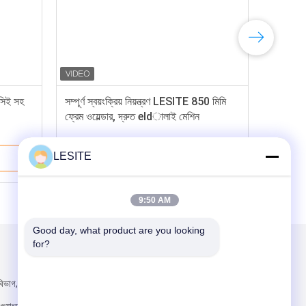
 সিই সহ
সম্পূর্ণ স্বয়ংক্রিয় নিয়ন্ত্রণ LESITE 850 মিমি
ফ্রেম ওয়েল্ডার, দ্রুত eldালাই মেশিন
LESITE
ভালো দাম
9:50 AM
Good day, what product are you looking 
for?
আমাদের মেইল ​​করুন
িভাগ, হানসি, চাশান