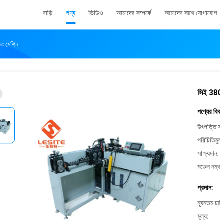
বাড়ি
পণ্য
ভিডিও
আমাদের সম্পর্কে
আমাদের সাথে যোগাযোগ
ডিং মেশিন
সিই 380V
পণ্যের বি
উৎপত্তি স
পরিচিতিমু
সাক্ষ্যদান:
মডেল নম্ব
প্রদান:
ন্যূনতম চ
মূল্য: