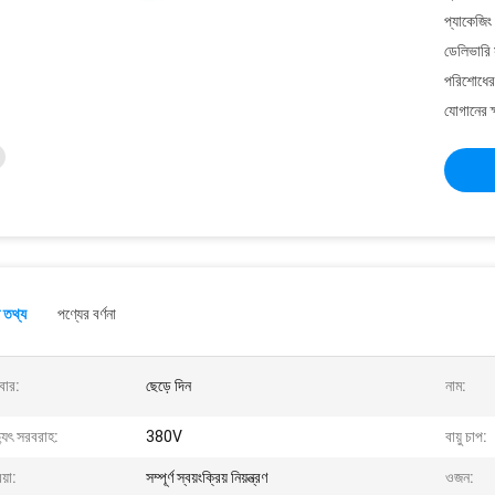
প্যাকেজিং
ডেলিভারি 
পরিশোধের 
যোগানের ক
 তথ্য
পণ্যের বর্ণনা
বার:
ছেড়ে দিন
নাম:
্যুৎ সরবরাহ:
380V
বায়ু চাপ:
য়া:
সম্পূর্ণ স্বয়ংক্রিয় নিয়ন্ত্রণ
ওজন: