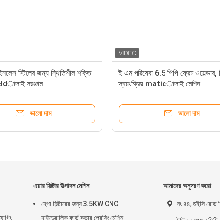
নলেস স্টিলের জন্য স্থিতিশীল শক্তি
ই এম পরিষেবা 6.5 পিপি ফ্রেম ওয়েল্ডার,
় eldালাই সরঞ্জাম
স্বয়ংক্রিয় maticালাই মেশিন
ভালো দাম
ভালো দাম
এয়ার ফিল্টার উত্পাদন মেশিন
আমাদের অনুসরণ করো
হেপা ফিল্টারের জন্য 3.5KW CNC
নং ৪৪, শুইসি রোড ব
্যাগিং
হাইড্রোলিক কার্ড কভার প্রেসিং মেশিন