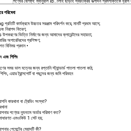
পণ্যের বৈশিষ্ট্য: ম্যানুয়াল ldালাই ছাড়াই স্বয়ংক্রিয় উত্পাদন শ্রমশক্তিকে হ্রা
পরে পরিষেবা
প্রতিটি কার্যক্রমে উচ্চতর সরঞ্জাম পরিদর্শন করে, মানটি প্রথম আসে;
এবং নিরাপদ বিতরণ;
উপকরণের ভিত্তি নির্মাণের জন্য আমাদের ক্লায়েন্টদের সহায়তা;
ারির অপারেটরদের প্রশিক্ষণ;
িগত বিনিময় প্রদান •
িং এবং শিপিং
ণের সময় ভাল যত্নের জন্য রপ্তানি স্ট্যান্ডার্ড পাতলা পাতলা কাঠ;
িপিং, এয়ার ট্রান্সপোর্ট বা পছন্দের জন্য জমি পরিবহন
আপনি কারখানা বা ট্রেডিং সংস্থা?
রখানা
আপনার পণ্যের ন্যূনতম অর্ডার পরিমাণ কত?
সাধারণত এমওকিউ 1 সেট হয়;
আপনার পেমেন্টের মেয়াদটি কী?