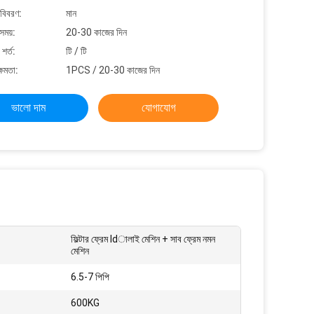
 বিবরণ:
মান
সময়:
20-30 কাজের দিন
শর্ত:
টি / টি
্ষমতা:
1PCS / 20-30 কাজের দিন
ভালো দাম
যোগাযোগ
ফিল্টার ফ্রেম ldালাই মেশিন + সাব ফ্রেম নমন
মেশিন
6.5-7 পিপি
600KG