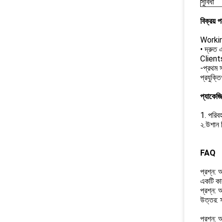
সুবিধা
বিক্রয় 
Working 
• দ্রুত 
Clients 
-প্রথম স
প্রযুক্ত
প্যাকেজ
1. পরিবহ
২.উশান শ
FAQ
প্রশ্ন: 
একটি কা
প্রশ্ন: 
উত্তর: 
প্রশ্ন: 