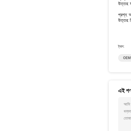
উত্তর: স
প্রশ্ন: 
উত্তর: ব
ট্যাগ:
OEM প
এই পণ্
আমি আ
ধন্যব
তোমা