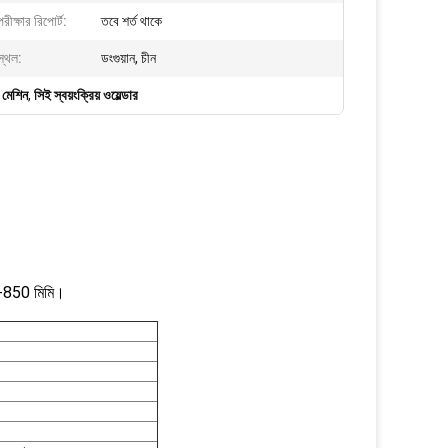
পরীক্ষার রিপোর্ট:
তবে শর্ত থাকে
স্থল:
ডংগুয়ান, চীন
 মেশিন
,
সিই স্বয়ংক্রিয় ওয়েল্ডার
মি -850 মিমি।