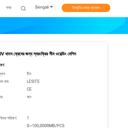
Bengali
খবর
উদ্ধৃতির জন্য আবেদন
 ধাতব ফ্রেমের জন্য স্বয়ংক্রিয় সীম ওয়েল্ডিং মেশিন
বরণ:
্থল:
চীন
লক নাম:
LESITE
CE
ার:
মান
াহিদার পরিমাণ:
1
0~100,000RMB/PCS