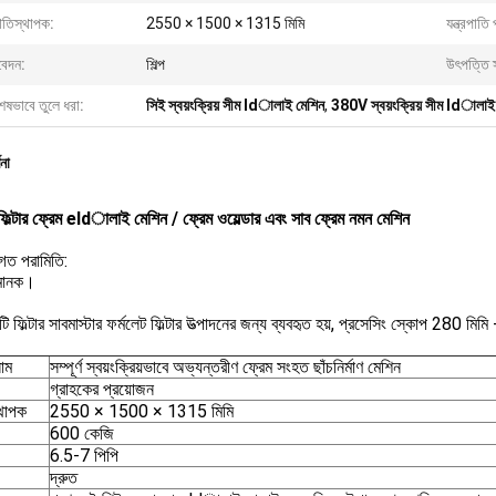
িতিস্থাপক:
2550 × 1500 × 1315 মিমি
যন্ত্রপাতি 
েদন:
শিল্প
উৎপত্তি 
েষভাবে তুলে ধরা:
সিই স্বয়ংক্রিয় সীম ldালাই মেশিন
,
380V স্বয়ংক্রিয় সীম ldালাই
ণনা
ল্টার ফ্রেম eldালাই মেশিন / ফ্রেম ওয়েল্ডার এবং সাব ফ্রেম নমন মেশিন
িগত পরামিতি:
 মানক।
ি ফিল্টার সাবমাস্টার ফর্মলেট ফিল্টার উত্পাদনের জন্য ব্যবহৃত হয়, প্রসেসিং স্কোপ 280 মি
নাম
সম্পূর্ণ স্বয়ংক্রিয়ভাবে অভ্যন্তরীণ ফ্রেম সংহত ছাঁচনির্মাণ মেশিন
গ্রাহকের প্রয়োজন
্থাপক
2550 × 1500 × 1315 মিমি
600 কেজি
6.5-7 পিপি
দ্রুত