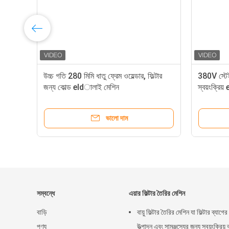
উচ্চ গতি 280 মিমি ধাতু ফ্রেম ওয়েল্ডার, ফিল্টার
380V স্টেই
জন্য কোল্ড eldালাই মেশিন
স্বয়ংক্রিয
ভালো দাম
সম্বন্ধে
এয়ার ফিল্টার তৈরির মেশিন
বাড়ি
বায়ু ফিল্টার তৈরির মেশিন যা ফিল্টার ব্যাগের
পণ্য
উত্পাদন এবং সামঞ্জস্যের জন্য স্বয়ংক্রিয় ব