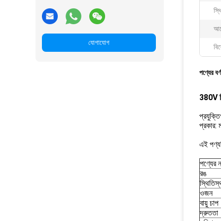
স্থ
আব
যোগাযোগ
বিশ
পণ্যের বর্
380V ফি
প্রযুক্ত
প্রকার:
এই পণ্যট
পণ্যের 
রঙ
স্থিতিস
ওজন
বায়ু চাপ
দ্রুততা