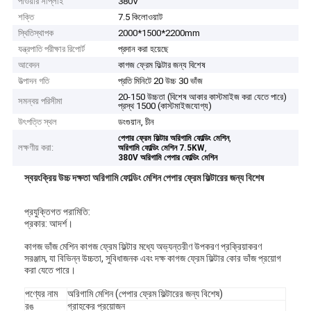
পাওয়ার সাপ্লাই
380V
শক্তি
7.5 কিলোওয়াট
স্থিতিস্থাপক
2000*1500*2200mm
যন্ত্রপাতি পরীক্ষার রিপোর্ট
প্রদান করা হয়েছে
আবেদন
কাগজ ফ্রেম ফিল্টার জন্য বিশেষ
উত্পাদন গতি
প্রতি মিনিটে 20 উচ্চ 30 ভাঁজ
20-150 উচ্চতা (বিশেষ আকার কাস্টমাইজ করা যেতে পারে)
সমন্বয় পরিসীমা
প্রস্থ 1500 (কাস্টমাইজযোগ্য)
উৎপত্তি স্থল
ডংগুয়ান, চীন
,
পেপার ফ্রেম ফিল্টার অরিগামি ফোল্ডিং মেশিন
লক্ষণীয় করা:
,
অরিগামি ফোল্ডিং মেশিন 7.5KW
380V অরিগামি পেপার ফোল্ডিং মেশিন
স্বয়ংক্রিয় উচ্চ দক্ষতা অরিগামি ফোল্ডিং মেশিন পেপার ফ্রেম ফিল্টারের জন্য বিশেষ
প্রযুক্তিগত পরামিতি:
প্রকার: আদর্শ।
কাগজ ভাঁজ মেশিন কাগজ ফ্রেম ফিল্টার মধ্যে অভ্যন্তরীণ উপকরণ প্রক্রিয়াকরণ
সরঞ্জাম, যা বিভিন্ন উচ্চতা, সুবিধাজনক এবং দক্ষ কাগজ ফ্রেম ফিল্টার কোর ভাঁজ প্রয়োগ
করা যেতে পারে।
পণ্যের নাম
অরিগামি মেশিন (পেপার ফ্রেম ফিল্টারের জন্য বিশেষ)
রঙ
গ্রাহকের প্রয়োজন