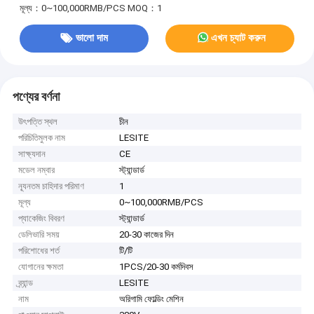
মূল্য：0~100,000RMB/PCS
MOQ：1
ভালো দাম
এখন চ্যাট করুন
পণ্যের বর্ণনা
উৎপত্তি স্থল
চীন
পরিচিতিমুলক নাম
LESITE
সাক্ষ্যদান
CE
মডেল নম্বার
স্ট্যান্ডার্ড
ন্যূনতম চাহিদার পরিমাণ
1
মূল্য
0~100,000RMB/PCS
প্যাকেজিং বিবরণ
স্ট্যান্ডার্ড
ডেলিভারি সময়
20-30 কাজের দিন
পরিশোধের শর্ত
টি/টি
যোগানের ক্ষমতা
1PCS/20-30 কর্মদিবস
ব্র্যান্ড
LESITE
নাম
অরিগামি ফোল্ডিং মেশিন