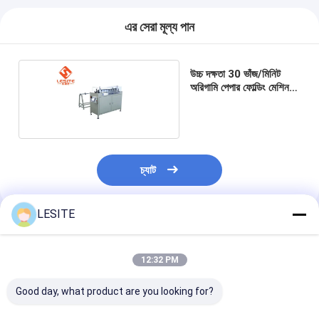
আমাদের সম্পর্কে
এর সেরা মূল্য পান
কারখানা পরিদর্শন
উচ্চ দক্ষতা 30 ভাঁজ/মিনিট
গুণমান নিয়ন্ত্রণ
অরিগামি পেপার ফোল্ডিং মেশিন
শক্তিশালী ব্যবহারিকতা
আমাদের সাথে যোগাযোগ
খবর
চ্যাট
এখন চ্যাট করুন
LESITE
প্রস্তাবিত পণ্য
এয়ার ফিল্টার তৈরির মেশিন
12:32 PM
এয়ার ফিল্টার উত্পাদন মেশিন
Good day, what product are you looking for?
পকেট ফিল্টার তৈরির মেশিন