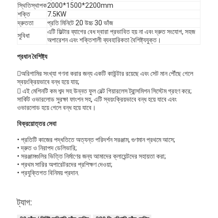
স্থিতিস্থাপক
2000*1500*2200mm
শক্তি
7.5KW
দ্রুততা
প্রতি মিনিটে 20 উচ্চ 30 ভাঁজ
এটি ফিল্টার ব্যাগের বেধ দ্বারা প্রভাবিত হয় না এবং দ্রুত সংযোগ, সহজ
সুবিধা
অপারেশন এবং শক্তিশালী ব্যবহারিকতা বৈশিষ্ট্যযুক্ত।
প্রধান বৈশিষ্ট্য
অরিগামির সংখ্যা গণনা করার জন্য একটি কাউন্টার রয়েছে এবং সেট মান পৌঁছে গেলে
স্বয়ংক্রিয়ভাবে বন্ধ হয়ে যায়;
 এই মেশিনটি কম শব্দ সহ উন্নত ফুল বেল্ট গিয়ারলেস ট্রান্সমিশন সিস্টেম গ্রহণ করে;
সার্কিট ওভারলোড সুরক্ষা ফাংশন সহ, এটি স্বয়ংক্রিয়ভাবে বন্ধ হয়ে যাবে এবং
ওভারলোড হয়ে গেলে বন্ধ হয়ে যাবে।
বিক্রয়োত্তর সেবা
• প্রতিটি কাজের পদ্ধতিতে অত্যন্ত পরিদর্শন সরঞ্জাম, গুণমান প্রথমে আসে;
• দ্রুত ও নিরাপদ ডেলিভারি;
• সরঞ্জামগুলির ভিত্তি নির্মাণের জন্য আমাদের ক্লায়েন্টদের সহায়তা করা;
• প্রথম সারির অপারেটরদের প্রশিক্ষণ দেওয়া;
• প্রযুক্তিগত বিনিময় প্রদান.
ট্যাগ: