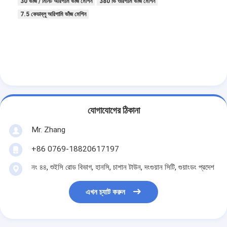
30 ভাঁজ / মিনিট অরিগামি ভাঁজ মেশিন
380 ভি ওরিগামি ভাঁজ মেশিন
7.5 কেডাব্লু অরিগামি ভাঁজ মেশিন
যোগাযোগের ঠিকানা
Mr. Zhang
+86 0769-18820617197
নং ৪৪, শুইসি রোড বিভাগ, হানসি, চাশান টাউন, দংগুয়ান সিটি, গুয়াংডং প্রদেশ
বাড়ি
পণ্য
এখন চ্যাট করুন
ভিডিও