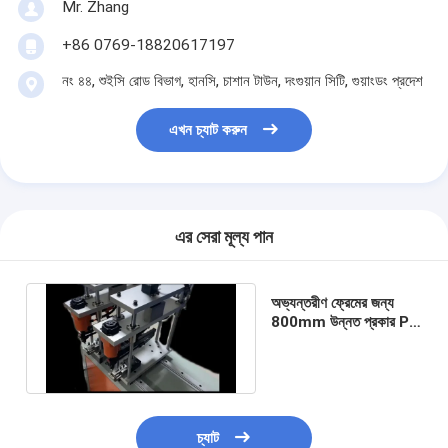
Mr. Zhang
আমাদের সম্পর্কে
+86 0769-18820617197
কারখানা পরিদর্শন
নং ৪৪, শুইসি রোড বিভাগ, হানসি, চাশান টাউন, দংগুয়ান সিটি, গুয়াংডং প্রদেশ
গুণমান নিয়ন্ত্রণ
এখন চ্যাট করুন
আমাদের সাথে যোগাযোগ
খবর
এর সেরা মূল্য পান
এখন চ্যাট করুন
অভ্যন্তরীণ ফ্রেমের জন্য
800mm উন্নত প্রকার PU
এয়ার ফিল্টার তৈরির মেশিন
ফিল্টার মেকিং মেশিন
এয়ার ফিল্টার উত্পাদন মেশিন
পকেট ফিল্টার তৈরির মেশিন
চ্যাট