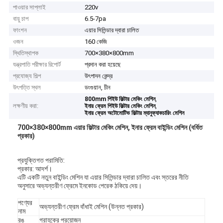
পাওয়ার সাপ্লাই
220v
বায়ু চাপ
6.5-7pa
ফাংশন
এয়ার সিলিন্ডার দ্বারা চালিত
ওজন
160 কেজি
স্থিতিস্থাপক
700×380×800mm
যন্ত্রপাতি পরীক্ষার রিপোর্ট
প্রদান করা হয়েছে
প্রযোজ্য শিল্প
উৎপাদন কেন্দ্র
উৎপত্তি স্থল
ডংগুয়ান, চীন
,
800mm পিইউ ফিল্টার মেকিং মেশিন
লক্ষণীয় করা:
,
ইনার ফ্রেম পিইউ ফিল্টার মেকিং মেশিন
ইনার ফ্রেম অটোমোটিভ ফিল্টার ম্যানুফ্যাকচারিং মেশিন
700×380×800mm এয়ার ফিল্টার মেকিং মেশিন, ইনার ফ্রেম বাইন্ডিং মেশিন (বর্ধিত
প্রকার)
প্রযুক্তিগত পরামিতি:
প্রকার: আদর্শ।
এটি একটি নতুন বাইন্ডিং মেশিন যা এয়ার সিলিন্ডার দ্বারা চালিত এবং স্তরের নীতি
অনুসারে অভ্যন্তরীণ ফ্রেমে ইনকোড পেরেক ঠকিয়ে দেয়।
পণ্যের
অভ্যন্তরীণ ফ্রেম বাঁধাই মেশিন (উন্নত প্রকার)
নাম
রঙ
গ্রাহকের প্রয়োজন