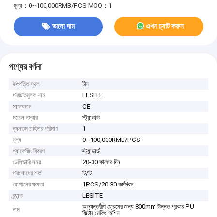
মূল্য：0~100,000RMB/PCS
MOQ：1
ভালো দাম
এখন চ্যাট করুন
পণ্যের বর্ণনা
উৎপত্তি স্থল
চীন
পরিচিতিমুলক নাম
LESITE
সাক্ষ্যদান
CE
মডেল নম্বার
স্ট্যান্ডার্ড
ন্যূনতম চাহিদার পরিমাণ
1
মূল্য
0~100,000RMB/PCS
প্যাকেজিং বিবরণ
স্ট্যান্ডার্ড
ডেলিভারি সময়
20-30 কাজের দিন
পরিশোধের শর্ত
টি/টি
যোগানের ক্ষমতা
1PCS/20-30 কর্মদিবস
ব্র্যান্ড
LESITE
অভ্যন্তরীণ ফ্রেমের জন্য 800mm উন্নত প্রকার PU
নাম
ফিল্টার মেকিং মেশিন