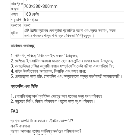
সামগ্রিক
700×380×800mm
মাত্রা
ওজন
160 কেজি
বায়ু চাপ
6.5-7pa
দ্রুততা
দ্রুত
এটি ফিল্টার ব্যাগের বেধ দ্বারা প্রভাবিত হয় না এবং দ্রুত সংযোগ, সহজ
সুবিধা
অপারেশন এবং শক্তিশালী ব্যবহারিকতা বৈশিষ্ট্যযুক্ত।
আমাদের সেবাসমূহ
1. পরিদর্শন, পরিচয়, নির্বাচন গাইড করতে বিনামূল্যে;
2. মেশিনের ইন-সার্ভিস অবস্থা জানতে হোম ক্লায়েন্টদের দেখার জন্য বিনামূল্যে;
3. ক্লায়েন্টদের চাহিদা অনুযায়ী এখানে সম্পূর্ণ সেটিং ডেটা পরীক্ষা এবং মানিয়ে নিন;
4. গাইড ইনস্টলেশন, অপারেশন, ডিবাগিং এবং বজায় রাখা;
5. রেফারেন্সের জন্য ছাঁচ, রাসায়নিক এবং অন্যান্যদের সমৃদ্ধ সমর্থনকারী সরবরাহকারী।
প্যাকেজিং এবং শিপিং
1. রপ্তানি স্ট্যান্ডার্ড প্লাইউড ক্ষেত্রে ভাল যত্নের জন্য যখন পরিবহন;
2. সমুদ্রের শিপিং, বিমান পরিবহন বা পছন্দের জন্য স্থল পরিবহন।
FAQ
প্রশ্নঃ আপনি কি কারখানা বা ট্রেডিং কোম্পানি?
একটি কারখানা
প্রশ্নঃ আপনার পণ্যের সর্বনিম্ন অর্ডারের পরিমাণ কত?