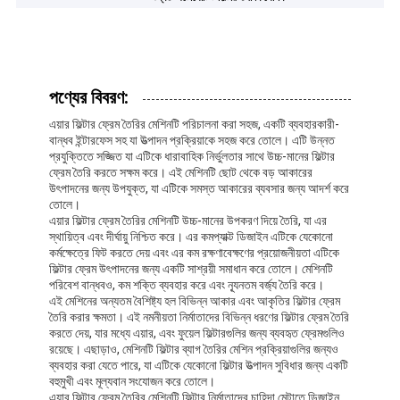
পণ্যের বিবরণ:
এয়ার ফিল্টার ফ্রেম তৈরির মেশিনটি পরিচালনা করা সহজ, একটি ব্যবহারকারী-
বান্ধব ইন্টারফেস সহ যা উত্পাদন প্রক্রিয়াকে সহজ করে তোলে। এটি উন্নত
প্রযুক্তিতে সজ্জিত যা এটিকে ধারাবাহিক নির্ভুলতার সাথে উচ্চ-মানের ফিল্টার
ফ্রেম তৈরি করতে সক্ষম করে। এই মেশিনটি ছোট থেকে বড় আকারের
উৎপাদনের জন্য উপযুক্ত, যা এটিকে সমস্ত আকারের ব্যবসার জন্য আদর্শ করে
তোলে।
এয়ার ফিল্টার ফ্রেম তৈরির মেশিনটি উচ্চ-মানের উপকরণ দিয়ে তৈরি, যা এর
স্থায়িত্ব এবং দীর্ঘায়ু নিশ্চিত করে। এর কমপ্যাক্ট ডিজাইন এটিকে যেকোনো
কর্মক্ষেত্রে ফিট করতে দেয় এবং এর কম রক্ষণাবেক্ষণের প্রয়োজনীয়তা এটিকে
ফিল্টার ফ্রেম উৎপাদনের জন্য একটি সাশ্রয়ী সমাধান করে তোলে। মেশিনটি
পরিবেশ বান্ধবও, কম শক্তি ব্যবহার করে এবং ন্যূনতম বর্জ্য তৈরি করে।
এই মেশিনের অন্যতম বৈশিষ্ট্য হল বিভিন্ন আকার এবং আকৃতির ফিল্টার ফ্রেম
তৈরি করার ক্ষমতা। এই নমনীয়তা নির্মাতাদের বিভিন্ন ধরণের ফিল্টার ফ্রেম তৈরি
করতে দেয়, যার মধ্যে এয়ার, এবং ফুয়েল ফিল্টারগুলির জন্য ব্যবহৃত ফ্রেমগুলিও
রয়েছে। এছাড়াও, মেশিনটি ফিল্টার ব্যাগ তৈরির মেশিন প্রক্রিয়াগুলির জন্যও
ব্যবহার করা যেতে পারে, যা এটিকে যেকোনো ফিল্টার উত্পাদন সুবিধার জন্য একটি
বহুমুখী এবং মূল্যবান সংযোজন করে তোলে।
এয়ার ফিল্টার ফ্রেম তৈরির মেশিনটি ফিল্টার নির্মাতাদের চাহিদা মেটাতে ডিজাইন