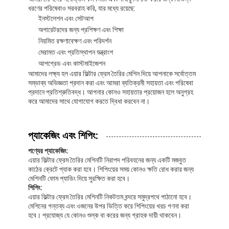
স্বয়ংক্রিয় Riveting মেশিন
ধরণের পরিষেবাও সরবরাহ করি, যার মধ্যে রয়েছে:
ইনস্টলেশন এবং সেটআপ
আধা স্বয়ংক্রিয় রাইভটিং মেশিন
অপারেটরদের জন্য প্রশিক্ষণ এবং শিক্ষা
নিয়মিত রক্ষণাবেক্ষণ এবং পরিদর্শন
ফ্রেম ওয়েল্ডার
মেরামত এবং প্রতিস্থাপন যন্ত্রাংশ
আপগ্রেড এবং কাস্টমাইজেশন
আমাদের লক্ষ্য হল এয়ার ফিল্টার ফ্রেম তৈরির মেশিন দিয়ে আপনাকে সর্বোত্তম
শীতাতপনিয়ন্ত্রণ হেপা ফিল্টার
সম্ভাব্য অভিজ্ঞতা প্রদান করা এবং আমরা ব্যতিক্রমী সহায়তা এবং পরিষেবা
প্রদানে প্রতিশ্রুতিবদ্ধ। আপনার কোনও সহায়তার প্রয়োজন হলে অনুগ্রহ
এয়ার পিউরিফায়ার ফিল্টার
করে আমাদের সাথে যোগাযোগ করতে দ্বিধা করবেন না।
অ্যালুমিনিয়াম ব্যাগ ফিল্টার
প্যাকেজিং এবং শিপিং:
ডাস্ট ব্যাগ ফিল্টার
পণ্যের প্যাকেজিং:
এয়ার ফিল্টার ফ্রেম তৈরির মেশিনটি নিরাপদ পরিবহনের জন্য একটি মজবুত
অরিগামি ভাঁজ মেশিন
কাঠের ক্রেটে প্যাক করা হবে। শিপিংয়ের সময় কোনও ক্ষতি রোধ করার জন্য
মেশিনটি ফোম প্যাডিং দিয়ে সুরক্ষিত করা হবে।
অতিস্বনক সেলাই মেশিন
শিপিং:
এয়ার ফিল্টার ফ্রেম তৈরির মেশিনটি নিকটতম বন্দরে সমুদ্রপথে পাঠানো হবে।
মেশিনের গন্তব্য এবং ওজনের উপর ভিত্তি করে শিপিংয়ের খরচ গণনা করা
বায়ু ফিল্টার ফ্রেম তৈরির মেশিন
হবে। প্রযোজ্য যে কোনও শুল্ক বা করের জন্য গ্রাহক দায়ী থাকবেন।