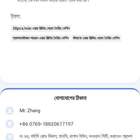
ট্যাগ:
30pcs/min এয়ার ফিল্টার ফ্রেম তৈরির মেশিন
গ্যালভানাইজড আয়রন এয়ার ফিল্টার তৈরির মেশিন
বাঁকানো এয়ার ফিল্টার ফ্রেম তৈরির মেশিন
যোগাযোগের ঠিকানা
Mr. Zhang
+86 0769-18820617197
নং ৪৪, শুইসি রোড বিভাগ, হানসি, চাশান টাউন, দংগুয়ান সিটি, গুয়াংডং প্রদেশ