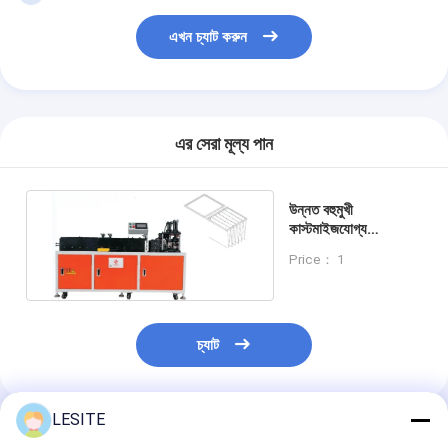
এখন চ্যাট করুন
এর সেরা মূল্য পান
উন্নত বহুমুখী
কাস্টমাইজযোগ্য
অটোমোটিভ ফিল্টার উত্পাদন
Price： 1
মেশিন
চ্যাট
LESITE
প্রস্তাবিত পণ্য