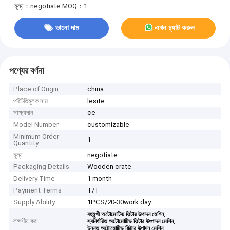
মূল্য：negotiate
MOQ：1
ভালো দাম
এখন চ্যাট করুন
পণ্যের বর্ণনা
Place of Origin
china
পরিচিতিমুলক নাম
lesite
সাক্ষ্যদান
ce
Model Number
customizable
Minimum Order
1
Quantity
মূল্য
negotiate
Packaging Details
Wooden crate
Delivery Time
1 month
Payment Terms
T/T
Supply Ability
1PCS/20-30work day
,
বহুমুখী অটোমোটিভ ফিল্টার উত্পাদন মেশিন
লক্ষণীয় করা:
,
স্বনির্ধারিত অটোমোটিভ ফিল্টার উৎপাদন মেশিন
উন্নত অটোমোটিভ ফিল্টার উত্পাদন মেশিন