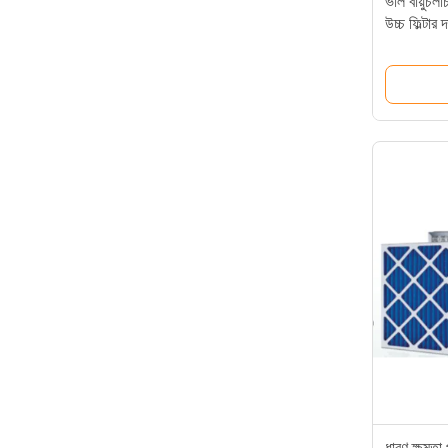
ভাল বায়ুচল
উচ্চ ফিল্টার 
ধারণ ক্ষমতা প