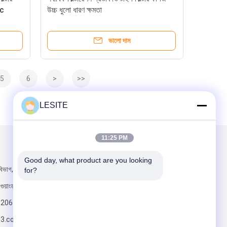
ic
উচ্চ ধুলো ধারণ ক্ষমতা
ভালো দাম
5
6
>
>>
LESITE
11:25 PM
আমাদের মেইল ​​করুন
Good day, what product are you looking 
িভাগ, হানসি, চাশান
for?
 গুয়াংডং প্রদেশ
820617197
63.com