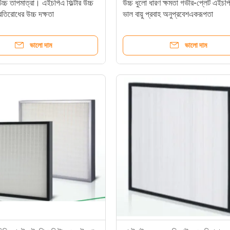
উচ্চ তাপমাত্রা। এইচপিএ ফিল্টার উচ্চ
উচ্চ ধুলো ধারণ ক্ষমতা গভীর-প্লেট এইচপিএ
রতিরোধের উচ্চ দক্ষতা
ভাল বায়ু প্রবাহ অনুপ্রবেশএকরূপতা
ভালো দাম
ভালো দাম