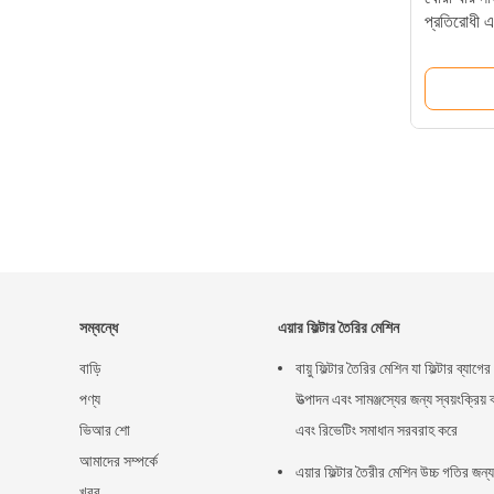
প্রতিরোধী এ
সম্বন্ধে
এয়ার ফিল্টার তৈরির মেশিন
বাড়ি
বায়ু ফিল্টার তৈরির মেশিন যা ফিল্টার ব্যাগের
পণ্য
উত্পাদন এবং সামঞ্জস্যের জন্য স্বয়ংক্রিয় ব
ভিআর শো
এবং রিভেটিং সমাধান সরবরাহ করে
আমাদের সম্পর্কে
এয়ার ফিল্টার তৈরীর মেশিন উচ্চ গতির জন্য
খবর