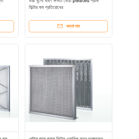
ক্ত
উচ্চ ধুলো ধারণ ক্ষমতা ধোয়া pleated প্রাক
ফিল্টার কম প্রতিরোধের
ভালো দাম
ার কম
মেটাল জাল প্রাক ফিল্টার একাধিক স্তর তরঙ্গযুক্ত