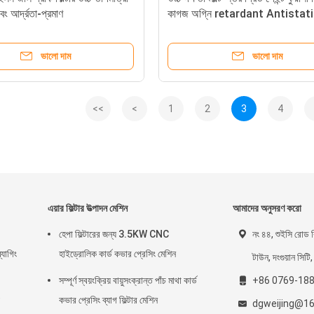
বং আর্দ্রতা-প্রমাণ
কাগজ অগ্নি retardant Antistat
ভালো দাম
ভালো দাম
<<
<
1
2
3
4
এয়ার ফিল্টার উত্পাদন মেশিন
আমাদের অনুসরণ করো
হেপা ফিল্টারের জন্য 3.5KW CNC
নং ৪৪, শুইসি রোড ব
্যাগিং
হাইড্রোলিক কার্ড কভার প্রেসিং মেশিন
টাউন, দংগুয়ান সিটি,
সম্পূর্ণ স্বয়ংক্রিয় বায়ুসংক্রান্ত পাঁচ মাথা কার্ড
+86 0769-18
কভার প্রেসিং ব্যাগ ফিল্টার মেশিন
dgweijing@1