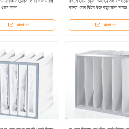
 মিনি-প্লেট এইচপিএ ফিল্টার এবং উলপা
কাস্টমাইজড ফ্রেম ডিজাইন এফবি প্যানেল
কা ওজন নকশা
দক্ষতা এয়ার ফিল্টার উচ্চ বায়ুচলাচল ক্ষমতা
ভালো দাম
ভালো দাম