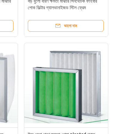
 মাঝারি
বড় ধুলো ধারণ ক্ষমতা মাঝারি সিনথেটিক ফাইবার
পোক ফিল্টার গ্যালভানাইজড স্টিল ফ্রেম
ভালো দাম