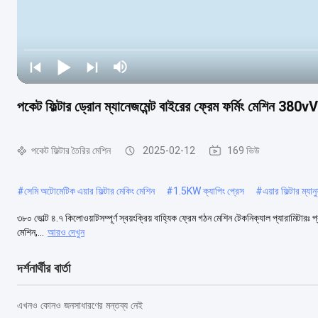
পকেট ফিল্টার ড্রোন ম্যানেজমেন্ট বাইরের ফ্রেম ফর্মিং মেশিন 38
পকেট ফিল্টার তৈরির মেশিন
2025-02-12
169 ভিউ
#
সেমি অটোমেটিক এয়ার ফিল্টার মেকিং মেশিন
#
1.5KW ক্যাপিং প্রেস
#
এয়ার ফিল্টার ম্য
৩৮০ ভোল্ট ৪.৭ কিলোওয়াটসম্পূর্ণ স্বয়ংক্রিয় বাহ্যিক ফ্রেম গঠন মেশিন টেকনিক্যাল প্যারামিটারঃ প্
মেশিন,...
আরও দেখুন
দর্শনার্থীর বার্তা
এখনও কোনও জনসাধারণের মন্তব্য নেই