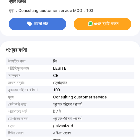
ব্যাগ ফিল্টার
মূল্য：Consulting customer service
MOQ：100
ভালো দাম
এখন চ্যাট করুন
পণ্যের বর্ণনা
উৎপত্তি স্থল
চীন
পরিচিতিমুলক নাম
LESITE
সাক্ষ্যদান
CE
মডেল নম্বার
ফ্লোম্যাক্স
ন্যূনতম চাহিদার পরিমাণ
100
মূল্য
Consulting customer service
ডেলিভারি সময়
গ্রাহক পরিষেবা পরামর্শ
পরিশোধের শর্ত
টি / টি
যোগানের ক্ষমতা
গ্রাহক পরিষেবা পরামর্শ
ফ্রেম
galvanized
ফিল্টার ফ্রেম
এবিএস ফ্রেম