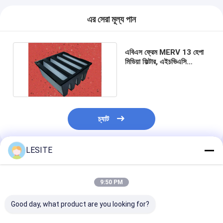
স্বয়ংক্রিয় Riveting মেশিন
এর সেরা মূল্য পান
আধা স্বয়ংক্রিয় রাইভটিং মেশিন
ফ্রেম ওয়েল্ডার
এবিএস ফ্রেম MERV 13 হেপা
মিডিয়া ফিল্টার, এইচভিএসি
সিস্টেমের জন্য পকেট ব্যাগ ফিল্টার
শীতাতপনিয়ন্ত্রণ হেপা ফিল্টার
এয়ার পিউরিফায়ার ফিল্টার
অ্যালুমিনিয়াম ব্যাগ ফিল্টার
চ্যাট
ডাস্ট ব্যাগ ফিল্টার
LESITE
অরিগামি ভাঁজ মেশিন
প্রস্তাবিত পণ্য
অতিস্বনক সেলাই মেশিন
9:50 PM
বায়ু ফিল্টার ফ্রেম তৈরির মেশিন
Good day, what product are you looking for?