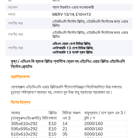
রঙ
কালো
আবেদন
গ্যাস টারবাইন এয়ার সংকোচকারী
দক্ষতা
MERV 13/14, E10-H13
এইচভিএসি সিস্টেম ফিল্টার, এইচভিএসি সিস্টেমের জন্য এয়ার
লক্ষণীয় করা
ফিল্টার
এইচভিএসি সিস্টেম ফিল্টার, এইচভিএসি সিস্টেমের জন্য এয়ার
লক্ষণীয় করা:
ফিল্টার
,
এবিএস ফ্রেম হেপা মিডিয়া ফিল্টার
লক্ষণীয় করা:
,
এমইআরভি 13 হেপা মিডিয়া ফিল্টার
এমইআরভি 13 পকেট ব্যাগ ফিল্টার
কৃষ্ণ / এবিএস ভি ব্যাংক ফিল্টার প্লাস্টিক ফ্রেম সহ এইচপিএ এয়ার ফিল্টার এইচভিএসি
সিস্টেম প্ল্লেটেড
অ্যাপ্লিকেশন
:
ফ্লোম্যাক্স এইচভিএসি এয়ার ফিল্টারগুলি শীতাতপনিয়ন্ত্রণ সিস্টেমগুলিতে উচ্চ দক্ষতার
চূড়ান্ত পরিস্রাবণে ব্যবহৃত হয়, যেখানে খুব উচ্চ বায়ু প্রবাহের প্রয়োজন হয়।
বিশেষ উল্লেখ:
আকার
ফিল্টার
মিডিয়া অঞ্চল
বায়ুপ্রবাহ / চাপ ড্রপ এম 3 /
(ডাব্লুএক্সএইচএক্সডি) মিমি
দক্ষতা
এম 3
ঘন্টা / প
305x610x292
E10
14
2000/160
595x595x292
E10
21
4000/160
610x610x292
E10
35
5000/160