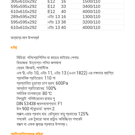
305x610x292
E12
16
1500/110
595x595x292
E12
33
3400/110
610x610x292
E12
40
4000/110
289x595x292
এইচ 13
16
1300/110
595x595x292
এইচ 13
38
3200/110
610x610x292
এইচ 13
40
4000/110
অন্যান্য মাপ উপলব্ধ!
বর্ণনা
:
মিডিয়া: পলিপ্রোপিলিন বা কাচের ফাইবার পেপার
বিভাজক: উত্তপ্ত-গলিত জপমালা
ফ্রেম: জিআই; প্লাস্টিক
এফ 9, এইচ 10, এইচ 11, এইচ 13 (এএন 1822) এর দক্ষতার ব্যাপ্তি
প্রাথমিক প্রতিরোধ: 110 পা
প্রস্তাবিত চূড়ান্ত চাপ ড্রপ: 600Pa
আর্দ্রতা প্রতিরোধের: 100%
সর্বাধিক তাপমাত্রা: 80 ℃
সিল্যান্ট: পলিউরেথেন রাবার পু
DIN 53438 জ্বলনযোগ্যতা: F1
উল 900 স্ট্যান্ডার্ড: ক্লাস 2
ম্যাক্স.এয়ার প্রবাহ হার: রেটযুক্ত বায়ু প্রবাহের 125%
গসকেট: এক টুকরো আধা রাউন্ড অবিচ্ছিন্ন গসকেট
বাক্সে বা একক ফ্ল্যাঞ্জ প্রকারে উপলব্ধ।
প্রতিযোগিতামূলক সুবিধা: