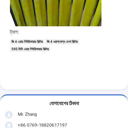
আমাদের সম্পর্কে
কারখানা পরিদর্শন
গুণমান নিয়ন্ত্রণ
ট্যাগ:
জি 4 এয়ার পিউরিফায়ার ফিল্টার
জি 4 ওয়াশযোগ্য হেপা ফিল্টার
আমাদের সাথে যোগাযোগ
595 মিমি এয়ার পিউরিফায়ার ফিল্টার
খবর
এখন চ্যাট করুন
এয়ার ফিল্টার তৈরির মেশিন
যোগাযোগের ঠিকানা
এয়ার ফিল্টার উত্পাদন মেশিন
Mr. Zhang
পকেট ফিল্টার তৈরির মেশিন
+86 0769-18820617197