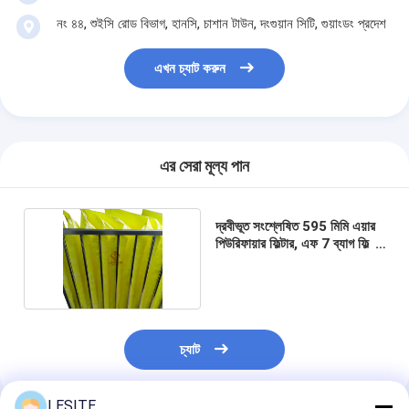
স্বয়ংক্রিয় Riveting মেশিন
নং ৪৪, শুইসি রোড বিভাগ, হানসি, চাশান টাউন, দংগুয়ান সিটি, গুয়াংডং প্রদেশ
আধা স্বয়ংক্রিয় রাইভটিং মেশিন
এখন চ্যাট করুন
ফ্রেম ওয়েল্ডার
শীতাতপনিয়ন্ত্রণ হেপা ফিল্টার
এর সেরা মূল্য পান
এয়ার পিউরিফায়ার ফিল্টার
অ্যালুমিনিয়াম ব্যাগ ফিল্টার
দ্রবীভূত সংশ্লেষিত 595 মিমি এয়ার
পিউরিফায়ার ফিল্টার, এফ 7 ব্যাগ ফিল্টার
ডাস্ট ব্যাগ ফিল্টার
হলুদ
অরিগামি ভাঁজ মেশিন
অতিস্বনক সেলাই মেশিন
চ্যাট
বায়ু ফিল্টার ফ্রেম তৈরির মেশিন
LESITE