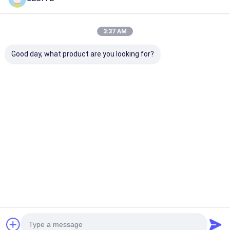
হেপা ব্যাগ ফিল্টার
প্রস্তাবিত পণ্য
3:37 AM
Good day, what product are you looking for?
জালিত ইস্পাত সিন্থেটিক মিডিয়া
এক্সচেঞ্জযোগ্য পিপি এয়ার
বৃহত ধূলিকণা ধারণক্ষম
জি 4 8 পকেট হেপা ফিল্টারেশন
পিউরিফায়ার ফিল্টার, পকেট ফিল্টার
99.99% পিএফ শিল্প 
সিস্টেমগুলি সবুজ Green
সহ হেপা এয়ার ফিল্টার
ফিল্টার
ভালো দাম
ভালো দাম
ভালো দাম
বাড়ি
আমাদের সম্পর্কে
Desktop Site
সাইট ম্যাপ
গোপনীয়তা নীতি
গুণ
এয়ার ফিল্টার তৈরির মেশিন
চীন কারখানা.Copyright © 2026 Dongguan city
Lesite electromechanical equipment Co., LTD. All Rights Reserved.