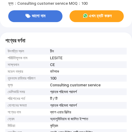
মূল্য：Consulting customer service
MOQ：100
ভালো দাম
এখন চ্যাট করুন
পণ্যের বর্ণনা
উৎপত্তি স্থল
চীন
পরিচিতিমুলক নাম
LESITE
সাক্ষ্যদান
CE
মডেল নম্বার
মণিপাক
ন্যূনতম চাহিদার পরিমাণ
100
মূল্য
Consulting customer service
ডেলিভারি সময়
গ্রাহক পরিষেবা পরামর্শ
পরিশোধের শর্ত
টি / টি
যোগানের ক্ষমতা
গ্রাহক পরিষেবা পরামর্শ
পণ্যের নাম
ব্যাগ এয়ার ফিল্টার
ফ্রেম
অ্যালুমিনিয়াম বা জালিত ইস্পাত
মিডিয়া
কৃত্রিম