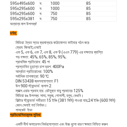
595x495x600
ঘ
1000
85
595x295x600
ঘ
1000
85
595x295x600
ঘ
750
85
595x295x381
ঘ
750
85
অন্যান্য মাপ উপলব্ধ!
বর্ণনা:
মিডিয়া: দ্বৈত স্তর ক্রমান্বয়ে কাঠামোগত ফাইবার গঠন করে
ফ্রেম: জিআই;এআই
এফ 5, এফ 6, এফ 7, এফ 8, এফ 9 (এএন 779) এর দক্ষতার ব্যাপ্তি
গড় দক্ষতা: 45%; 65%; 85%; 95%;
প্রাথমিক প্রতিরোধ: 45 পা
প্রস্তাবিত চূড়ান্ত চাপ ড্রপ: 400Pa
আর্দ্রতা প্রতিরোধের: 100%
সর্বাধিক তাপমাত্রা: 90 ℃
DIN 53438 জ্বলনযোগ্যতা: F1
উল 900 স্ট্যান্ডার্ড: ক্লাস 2
ম্যাক্স.এয়ার প্রবাহ হার: রেটযুক্ত বায়ু প্রবাহের 125%
মিডিয়া রঙ উপলব্ধ: সাদা; সবুজ; গোলাপী; হলুদ; বেগুনি।
ফিল্টার স্ট্যান্ডার্ড গভীরতা 15 ইঞ্চি (381 মিমি) পাওয়া যায়;24 ইঞ্চি (600 মিমি)
কোন সেলাই গর্ত নির্গমন।
গাসকেট: ইভা
প্রতিযোগিতামূলক সুবিধা:
একটি দীর্ঘ অপারেশন নির্ভরযোগ্যতা এবং উচ্চ ধুলো ধারণ ক্ষমতা নিশ্চিত করুন