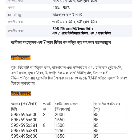
লক্ষণীয় করা
পকেট এয়ার ফিল্টার, মাল্টি ব্যাগ ফিল্টার
দক্ষতা
45% - 95%
sealing
অতিস্বনক ঝালাই পকেট
লক্ষণীয় করা:
পকেট এয়ার ফিল্টার, মাল্টি ব্যাগ ফিল্টার
,
595 মিমি এয়ার পিউরিফায়ার ফিল্টার
লক্ষণীয় করা:
,
এফ 7 এয়ার পিউরিফায়ার ফিল্টার
এফ 7 ব্যাগ ফিল্টার
দ্রবীভূত সংশ্লেষক এফ 7 ব্যাগ ফিল্টার কম শক্তি ব্যয় সহ ভাল পারফরম্যান্স
অ্যাপ্লিকেশন:
ব্যাগ ফিল্টারটি বাণিজ্যিক ভবন, হাসপাতাল এবং কম্পিউটার এবং টেলিফোন সেন্টারগুলি,
অপটিক্যাল, সূক্ষ্ম যান্ত্রিক, ইলেকট্রনিক এবং ফার্মাসিউটিক্যাল, উত্পাদনকারী
উদ্ভিদগুলিতে বায়ু হ্যান্ডলিং সিস্টেম এবং যে কোনও ধরণের ইউনিটগুলিতে সূক্ষ্ম পরিস্রাবণ
হিসাবে ব্যবহৃত হয়।
বিশেষ উল্লেখ:
আকার (HxWxD)
পকেট
রেটেড এয়ারফ্লো
প্রাথমিক প্রতিরোধ
মিমি
নং
(সিএফএম)
(পা)
595x595x600
8
2000
85
595x595x600
।
1650
85
595x595x381
8
1500
85
595x595x381
।
1250
85
595x495x600
।
1650
85