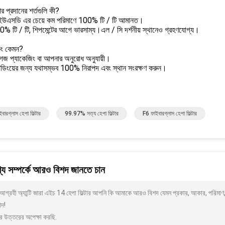
 প্রদানের শর্তগুলি কী?
উএসডি এর চেয়ে কম পরিমাণে 100% টি / টি আমানত।
% টি / টি, শিপমেন্টের আগে ভারসাম্য।এল / সি দর্শনীয় স্থানেও গ্রহণযোগ্য।
কিং কেমন?
গজ প্যাকেজিং বা আপনার অনুরোধ অনুযায়ী।
ডিংয়ের জন্য যথাসম্ভব 100% নিরাপদ এবং স্থান সংরক্ষণ করুন।
বারগ্লাস হেপা ফিল্টার
99.97% সত্য হেপা ফিল্টার
F6 ফাইবারগ্লাস হেপা ফিল্টার
য সম্পর্কে আরও বিশদ জানতে চান
গ্রহী অ্যান্টি জারা এইচ 14 হেপা ফিল্টার আপনি কি আমাকে আরও বিশদ যেমন প্রকার, আকার, পরিমাণ,
াদ!
র উত্তরের অপেক্ষা করছি.