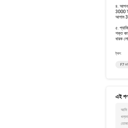
৪. আপনার
3000 ই
আগাম 30
৫. প্যা
শক্ত কা
ধারক লো
ট্যাগ:
F7 ফাই
এই পণ্
আমি আ
ধন্যব
তোমা