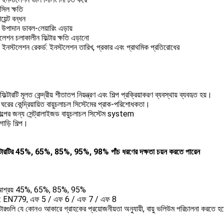
সিল ক্ষতি
়েন্ট বন্ধন
ার উপাদান ডাবল-লেয়ারিং এড়ায়
লেশন চলাকালীন ফিল্টার ক্ষতি এড়ানো
ার ইনস্টলেশন রেকর্ড: ইনস্টলেশন তারিখ, প্রকার এবং প্রাথমিক প্রতিরোধের
ফিল্টারটি মূলত কেন্দ্রীয় শীতাতপ নিয়ন্ত্রণ এবং শিল্প প্রক্রিয়াকরণ ব্যবস্থায় ব্যবহৃত হয়।
 ঘরের কেন্দ্রিয়ায়িত বায়ুচলাচল সিস্টেমের প্রাক-পরিশোধকতা।
িল্পের জন্য সেন্ট্রালাইজড বায়ুচলাচল সিস্টেম system
াড়ি শিল্প।
িল্টারটির 45%, 65%, 85%, 95%, 98% পাঁচ ধরণের দক্ষতা চয়ন করতে পারেন
: আশ্রয় 45%, 65%, 85%, 95%
্ডার্ড: EN779, এফ 5 / এফ 6 / এফ 7 / এফ 8
ল্টারগুলি যে কোনও আকারে গ্রাহকের প্রয়োজনীয়তা অনুযায়ী, বায়ু ভলিউম পরিচালনা করতে হ