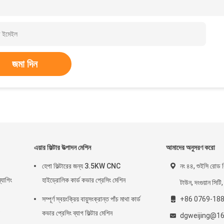
জমা দিন
এয়ার ফিল্টার উত্পাদন মেশিন
আমাদের অনুসরণ করো
হেপা ফিল্টারের জন্য 3.5KW CNC
নং ৪৪, শুইসি রোড ব
্যাগিং
হাইড্রোলিক কার্ড কভার প্রেসিং মেশিন
টাউন, দংগুয়ান সিটি,
সম্পূর্ণ স্বয়ংক্রিয় বায়ুসংক্রান্ত পাঁচ মাথা কার্ড
+86 0769-18
কভার প্রেসিং ব্যাগ ফিল্টার মেশিন
dgweijing@1