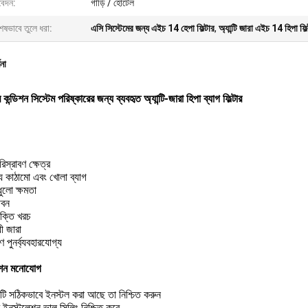
েদন:
গাড়ি / হোটেল
েষভাবে তুলে ধরা:
এসি সিস্টেমের জন্য এইচ 14 হেপা ফিল্টার
,
অ্যান্টি জারা এইচ 14 হিপা ফিল
ণনা
 কন্ডিশন সিস্টেম পরিষ্কারের জন্য ব্যবহৃত অ্যান্টি-জারা হিপা ব্যাগ ফিল্টার
িস্রাবণ ক্ষেত্র
য কাঠামো এবং খোলা ব্যাগ
ধুলো ক্ষমতা
ীবন
ক্তি খরচ
ী জারা
ণ পুনর্ব্যবহারযোগ্য
েশন মনোযোগ
ারটি সঠিকভাবে ইনস্টল করা আছে তা নিশ্চিত করুন
ার ইনস্টলেশন ভাল সিলিং নিশ্চিত করে