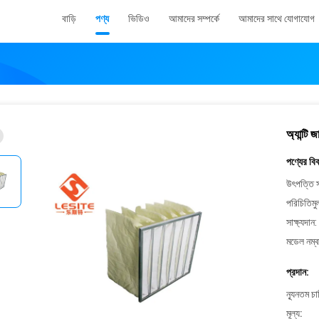
বাড়ি
পণ্য
ভিডিও
আমাদের সম্পর্কে
আমাদের সাথে যোগাযোগ
অ্যান্টি 
পণ্যের বি
উৎপত্তি স
পরিচিতিমু
সাক্ষ্যদান:
মডেল নম্ব
প্রদান:
ন্যূনতম চ
মূল্য: