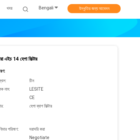
Bengali
খবর
উদ্ধৃতির জন্য আবেদন
জারা এইচ 14 হেপা ফিল্টার
বরণ:
্থল:
চীন
লক নাম:
LESITE
CE
ার:
হেপা ব্যাগ ফিল্টার
াহিদার পরিমাণ:
দরাদরি করা
Negotiate