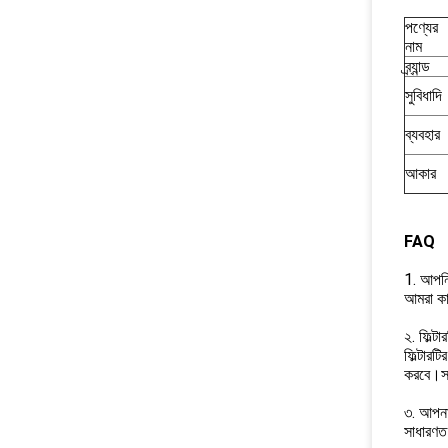
পণ্যের
নাম
ব্র্যান্ড
সুবিধাদি
ব্যবহার
আকার
FAQ
1. আপনি 
আমরা কা
২. ফিল্টা
ফিল্টারট
করবে।সমস
৩. আপনা
সাধারণত