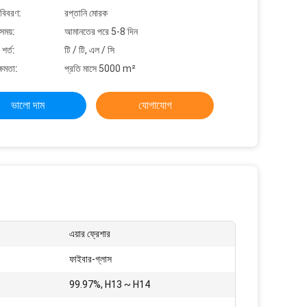
 বিবরণ:
রপ্তানি মোরক
সময়:
আমানতের পরে 5-8 দিন
শর্ত:
টি / টি, এল / সি
্ষমতা:
প্রতি মাসে 5000 m²
ভালো দাম
যোগাযোগ
এয়ার ফ্রেশার
ফাইবার-গ্লাস
99.97%, H13 ~ H14