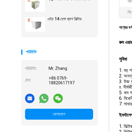
আব
বিশ
এইচ 14 হেপা ব্যাগ ফিল্টার
পণ্যের বর্
রুম এয়ার
পরিচিতি
সুবিধা
পরিচিতি:
Mr. Zhang
1. বড় পর
2. অনন্
+86 0769-
টেল:
3. উচ্চ 
18820617197
৪. দীর্ঘজ
5. কম শ
6. বিরোধ
7. সাধার
যোগাযোগ
ইনস্টল
1. ফিল্ট
2. ফিল্ট