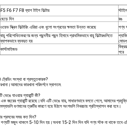
F5 F6 F7 F8 ব্যাগ টাইপ ফিল্টার
স্টাই
ছেড়ে দিন
রঙ
ওয়েভ স্ক্রিন ফিল্টারিং এরিয়া এবং ধুলো সংগ্রহের ক্ষমতা উন্নত করেছে
পণ্য 
বায়ু পরিশোধিতকরণের জন্য পছন্দনীয় পছন্দ হিসাবে প্রাথমিকভাবে বায়ু ফিল্টারগুলিতে
প্যাকি
ব্যাপকভাবে ব্যবহৃত হয়
মোডগ
বিক্রয
কাস্টমাইজড
পরে
ট্রেডিং সংস্থা বা প্রস্তুতকারক?
রখানা।আমাদের কারখানা পরিদর্শনে স্বাগতম.
রটি ভেঙে যাওয়ার গ্যারান্টি কী?
ির এক বছরের গ্যারান্টি রয়েছে।যদি এটি ভেঙে যায়, সাধারণভাবে বলতে গেলে, আমাদের প্রযুক্তিবিদ
্যাগুলি গুণমানের ত্রুটির কারণে হয়ে উঠলে অংশগুলি নিখরচায় প্রতিস্থাপন করা হবে।
র প্রসবের সময় কত দিন?
 পণ্যটি মজুদ থাকলে 5-10 দিন হয়।অথবা 15-2 দিন দিন যদি পণ্য স্টক না থাকে তবে এ