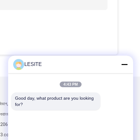
LESITE
4:43 PM
আমাদের মেইল ​​করুন
Good day, what product are you looking 
িভাগ, হানসি, চাশান
for?
 গুয়াংডং প্রদেশ
820617197
63.com