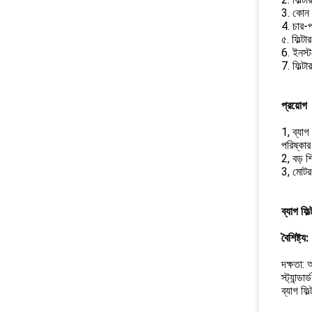
3. কোন 
4. চার-পয
৫. ফিল্ট
6. ইনস্ট
7. ফিল্ট
প্রয়োগ
1, ব্যাগ 
পরিষ্কার
2, বড় শ
3, মোটরগ
ব্যাগ ফ
বৈশিষ্ট্য:
দক্ষতা
স্ট্যান
ব্যাগ ফি