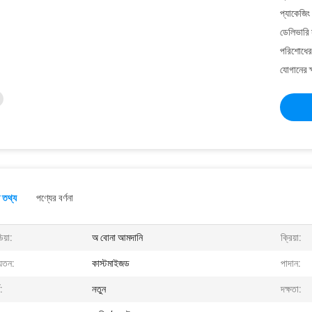
প্যাকেজিং
ডেলিভারি 
পরিশোধের 
যোগানের ক
 তথ্য
পণ্যের বর্ণনা
িয়া:
অ বোনা আমদানি
ক্রিয়া:
়তন:
কাস্টমাইজড
পাদান:
ত:
নতুন
দক্ষতা: