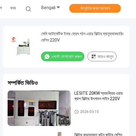
Bengali
োগ
খবর
উদ্ধৃতির জন্য আবেদন
সেমি অটোমেটিক ইনার ফ্রেম গঠন এয়ার ফিল্টার ম্যানুফ্যাকচারিং
মেশিন 220V
এখনই যোগাযোগ করুন
আরও জানুন
সম্পর্কিত ভিডিও
LESITE 20KW স্বয়ংক্রিয় এয়ার
ব্যাগ ফিল্টার উৎপাদন লাইন 220V
এয়ার ফিল্টার তৈরির মেশিন
2026-03-10
01:57
ফিল্টার কভারযুক্ত কটন কাটার মেশিন