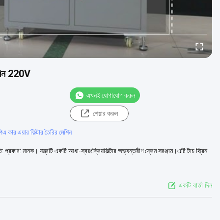
েশিন 220V
এখনই যোগাযোগ করুন
শেয়ার করুন
িএ কার এয়ার ফিল্টার তৈরির মেশিন
ি: প্রকার: মানক। যন্ত্রটি একটি আধা-স্বয়ংক্রিয়ফিল্টার অভ্যন্তরীণ ফ্রেম সরঞ্জাম।এটি টাচ স্ক্রিন
একটি বার্তা দিন