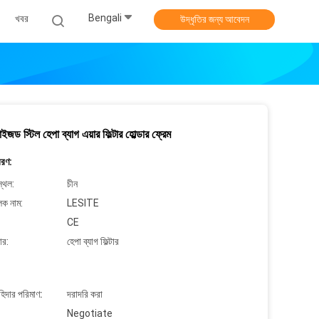
Bengali
খবর
উদ্ধৃতির জন্য আবেদন
ইজড স্টিল হেপা ব্যাগ এয়ার ফিল্টার হোল্ডার ফ্রেম
বরণ:
্থল:
চীন
লক নাম:
LESITE
CE
ার:
হেপা ব্যাগ ফিল্টার
াহিদার পরিমাণ:
দরাদরি করা
Negotiate