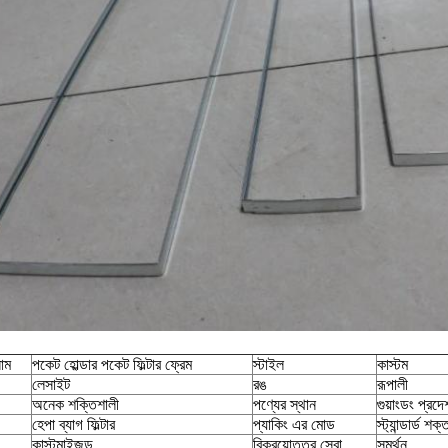
নাম
পকেট হোল্ডার পকেট ফিল্টার ফ্রেম
স্টাইল
কাস্টম
লেসাইট
রঙ
রূপালী
অনেক শক্তিশালী
পণ্যের স্থান
গুয়াংডং প্রদে
হেপা ব্যাগ ফিল্টার
প্যাকিং এর মোড
স্ট্যান্ডার্ড 
কাস্টমাইজড
বিক্রয়োত্তর সেবা
সমর্থন