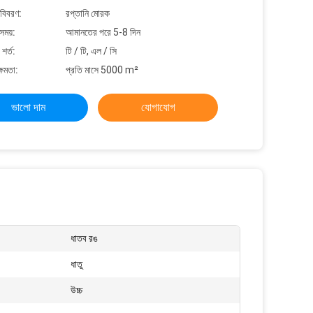
 বিবরণ:
রপ্তানি মোরক
সময়:
আমানতের পরে 5-8 দিন
শর্ত:
টি / টি, এল / সি
্ষমতা:
প্রতি মাসে 5000 m²
ভালো দাম
যোগাযোগ
ধাতব রঙ
ধাতু
উচ্চ