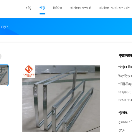
বাড়ি
পণ্য
ভিডিও
আমাদের সম্পর্কে
আমাদের সাথে যোগাযোগ
র ফ্রেম
গ্যালভানা
পণ্যের বি
উৎপত্তি স
পরিচিতিমু
সাক্ষ্যদান:
মডেল নম্ব
প্রদান:
ন্যূনতম চ
মূল্য: