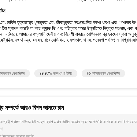
টিম
ং মার্কিন যুক্তরাষ্ট্রে ধুলামুক্ত এবং জীবাণুমুক্ত সরঞ্জামগুলির নকশা ধারণা এবং পেশাদার
ডি টিম স্থাপন করেছি যা আর অ্যান্ড ডি এবং পরিষ্কার ঘরের উন্নতিতে নিযুক্ত সরঞ্জাম, এবং
রুন।বর্তমানে, আমাদের পণ্যগুলি দেশীয় এবং বিদেশী বাজারে বেশিরভাগ গ্রাহকদের দ্বারা অনুগ্র
ট্রনিক্স, যথার্থ যন্ত্র, রসায়ন, বায়োমেডিসিন, হাসপাতাল, খাদ্য, গবেষণা প্রতিষ্ঠান, বিশ্ববিদ্
বারগ্লাস হেপা ফিল্টার
99.97% সত্য হেপা ফিল্টার
F6 ফাইবারগ্লাস হেপা ফিল্টার
য সম্পর্কে আরও বিশদ জানতে চান
গ্রহী গ্যালভানাইজড স্টিল হেপা ব্যাগ এয়ার ফিল্টার হোল্ডার ফ্রেম আপনি কি আমাকে আরও বিশদ যেমন
াদ!
র উত্তরের অপেক্ষা করছি.