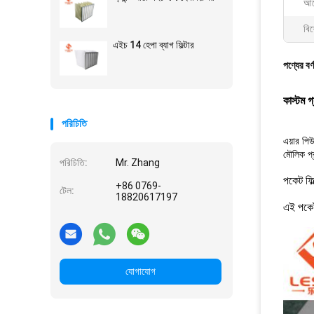
আব
বিশ
এইচ 14 হেপা ব্যাগ ফিল্টার
পণ্যের বর্
কাস্টম গ
পরিচিতি
এয়ার পিউ
মৌলিক প্র
পরিচিতি:
Mr. Zhang
পকেট ফিল
+86 0769-
টেল:
18820617197
এই পকেট 
যোগাযোগ