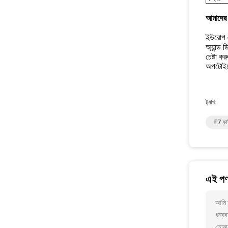
আমাদের 
ইউরোপ এব
অ্যান্ড 
চেষ্টা ক
অপটোইলেক্
ট্যাগ:
F7 ফাই
এই পণ্
আমি আ
ধন্যব
তোমা