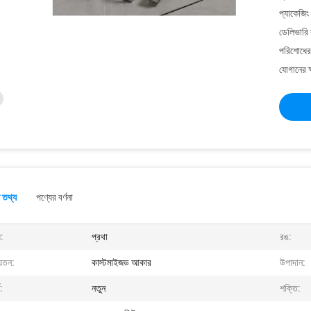
প্যাকেজিং
ডেলিভারি 
পরিশোধের 
যোগানের ক
 তথ্য
পণ্যের বর্ণনা
:
প্রথা
রঙ:
়তন:
কাস্টমাইজড আকার
উপাদান:
ত:
নতুন
শক্তি: