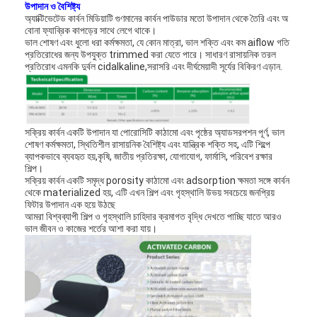
উপাদান ও বৈশিষ্ট্য
অ্যাক্টিভেটেড কার্বন মিডিয়াটি গুণমানের কার্বন পাউডার মতো উপাদান থেকে তৈরি এবং অ
বোনা ফ্যাব্রিক কাপড়ের সাথে লেগে থাকে।
ভাল শোষণ এবং ধুলো ধরা কর্মক্ষমতা, যে কোন মাত্রা, ভাল শক্তি এবং কম aiflow গতি
প্রতিরোধের জন্য উপযুক্ত trimmed করা যেতে পারে। সাধারণ রাসায়নিক তরল
প্রতিরোধ এমনকি দুর্বল cidalkaline,সরাসরি এবং দীর্ঘমেয়াদী সূর্যের বিকিরণ এড়ান.
সক্রিয় কার্বন একটি উপাদান যা পোরোসিটি কাঠামো এবং পৃষ্ঠের অ্যাডসরপশন পূর্ণ, ভাল
শোষণ কর্মক্ষমতা, স্থিতিশীল রাসায়নিক বৈশিষ্ট্য এবং যান্ত্রিক শক্তি সহ, এটি শিল্পে
ব্যাপকভাবে ব্যবহৃত হয়,কৃষি, জাতীয় প্রতিরক্ষা, যোগাযোগ, ফার্মাসি, পরিবেশ রক্ষার
শিল্প।
সক্রিয় কার্বন একটি সমৃদ্ধ porosity কাঠামো এবং adsorption ক্ষমতা সঙ্গে কার্বন
থেকে materialized হয়, এটি এখন শিল্প এবং গৃহস্থালি উভয় সবচেয়ে জনপ্রিয়
ফিটার উপাদান এক হয়ে উঠছে
আমরা বিশ্বব্যাপী শিল্প ও গৃহস্থালি চাহিদার ক্রমাগত বৃদ্ধি দেখতে পাচ্ছি যাতে আরও
ভাল জীবন ও কাজের শর্তের আশা করা যায়।