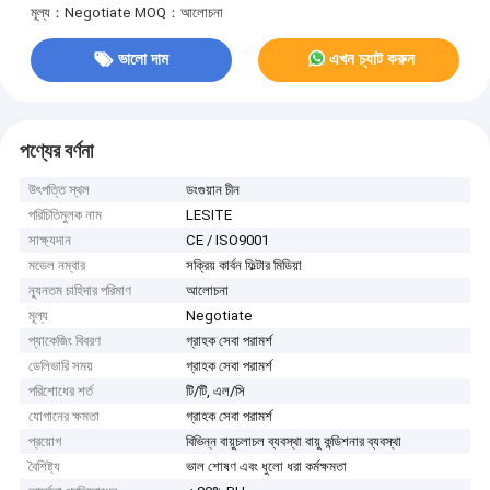
মূল্য：Negotiate
MOQ：আলোচনা
ভালো দাম
এখন চ্যাট করুন
পণ্যের বর্ণনা
উৎপত্তি স্থল
ডংগুয়ান চীন
পরিচিতিমুলক নাম
LESITE
সাক্ষ্যদান
CE / ISO9001
মডেল নম্বার
সক্রিয় কার্বন ফিল্টার মিডিয়া
ন্যূনতম চাহিদার পরিমাণ
আলোচনা
মূল্য
Negotiate
প্যাকেজিং বিবরণ
গ্রাহক সেবা পরামর্শ
ডেলিভারি সময়
গ্রাহক সেবা পরামর্শ
পরিশোধের শর্ত
টি/টি, এল/সি
যোগানের ক্ষমতা
গ্রাহক সেবা পরামর্শ
প্রয়োগ
বিভিন্ন বায়ুচলাচল ব্যবস্থা বায়ু কন্ডিশনার ব্যবস্থা
বৈশিষ্ট্য
ভাল শোষণ এবং ধুলো ধরা কর্মক্ষমতা