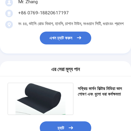
Mr. Zhang
আমাদের সম্পর্কে
+86 0769-18820617197
কারখানা পরিদর্শন
নং ৪৪, শুইসি রোড বিভাগ, হানসি, চাশান টাউন, দংগুয়ান সিটি, গুয়াংডং প্রদেশ
গুণমান নিয়ন্ত্রণ
এখন চ্যাট করুন
আমাদের সাথে যোগাযোগ
খবর
এর সেরা মূল্য পান
এখন চ্যাট করুন
সক্রিয় কার্বন ফিল্টার মিডিয়া ভাল
শোষণ এবং ধুলো ধরা কর্মক্ষমতা
এয়ার ফিল্টার তৈরির মেশিন
এয়ার ফিল্টার উত্পাদন মেশিন
পকেট ফিল্টার তৈরির মেশিন
চ্যাট